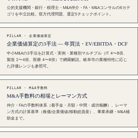
公的支援機関・銀行・税理士・M&A仲介・FA・M&Aコンサルの6カテ
ゴリを中立比較。双方代理問題、選定5チェックポイント。
PILLAR · 企業価値算定
企業価値算定の3手法 — 年買法・EV/EBITDA・DCF
中小M&Aの3手法を計算式・実例・業種別マルチプル（IT 4〜8倍、
製造 2〜4倍、医療 4〜8倍）で網羅解説。岐阜市の業種特性に応じ
た評価レンジも参照可。
PILLAR · M&A手数料
M&A手数料の相場とレーマン方式
仲介・FAの手数料体系（着手金・月額・中間・成功報酬）、レーマ
ン方式の計算基準（株価/企業価値/移動総資産）、事業承継・M&A補
助金まで。