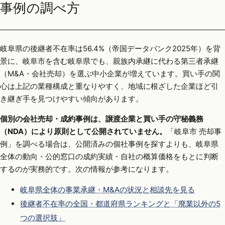
事例の調べ方
岐阜県の後継者不在率は56.4%（帝国データバンク2025年）を背
景に、岐阜市を含む岐阜県でも、親族内承継に代わる第三者承継
（M&A・会社売却）を選ぶ中小企業が増えています。買い手の関
心は上記の業種構成と重なりやすく、地域に根ざした企業ほど引
き継ぎ手を見つけやすい傾向があります。
個別の会社売却・成約事例は、譲渡企業と買い手の守秘義務
（NDA）により原則として公開されていません。
「岐阜市 売却事
例」を調べる場合は、公開済みの個社事例を探すよりも、岐阜県
全体の動向・公的窓口の成約実績・自社の概算価格をもとに判断
するのが実務的です。次の情報が参考になります。
岐阜県全体の事業承継・M&Aの状況と相談先を見る
後継者不在率の全国・都道府県ランキングと「廃業以外の5
つの選択肢」