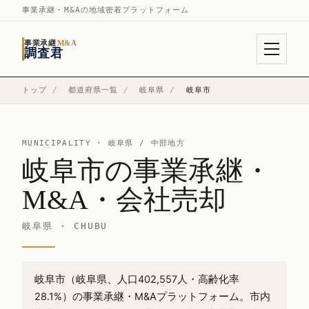
事業承継・M&Aの地域密着プラットフォーム
事業承継
M&A
調査君
トップ
/
都道府県一覧
/
岐阜県
/
岐阜市
MUNICIPALITY ·
岐阜県
/ 中部地方
岐阜市の事業承継・
M&A・会社売却
岐阜県 · CHUBU
岐阜市（岐阜県、人口402,557人・高齢化率
28.1%）の事業承継・M&Aプラットフォーム。市内