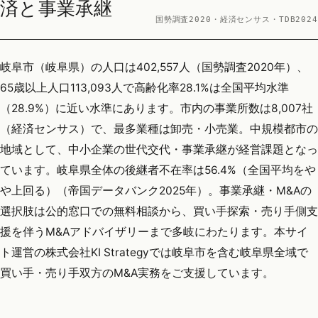
済と事業承継
国勢調査2020・経済センサス・TDB2024
岐阜市（岐阜県）の人口は402,557人（国勢調査2020年）、
65歳以上人口113,093人で高齢化率28.1%は全国平均水準
（28.9%）に近い水準にあります。市内の事業所数は8,007社
（経済センサス）で、最多業種は卸売・小売業。中規模都市の
地域として、中小企業の世代交代・事業承継が経営課題となっ
ています。岐阜県全体の後継者不在率は56.4%（全国平均をや
や上回る）（帝国データバンク2025年）。事業承継・M&Aの
選択肢は公的窓口での無料相談から、買い手探索・売り手側支
援を伴うM&Aアドバイザリーまで多岐にわたります。本サイ
ト運営の株式会社KI Strategyでは岐阜市を含む岐阜県全域で
買い手・売り手双方のM&A実務をご支援しています。