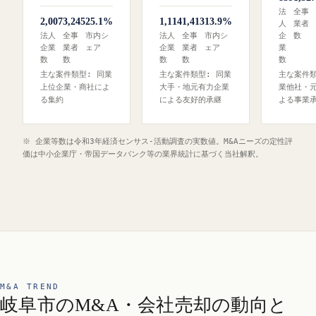
法
全事
2,007
3,245
25.1%
1,114
1,413
13.9%
人
業者
法人
全事
市内シ
法人
全事
市内シ
企
数
企業
業者
ェア
企業
業者
ェア
業
数
数
数
数
数
主な案件類型: 同業
主な案件類型: 同業
主な案件類
上位企業・商社によ
大手・地元有力企業
業他社・
る集約
による友好的承継
よる事業
※ 企業等数は令和3年経済センサス‐活動調査の実数値。M&Aニーズの定性評
価は中小企業庁・帝国データバンク等の業界統計に基づく当社解釈。
M&A TREND
岐阜市のM&A・会社売却の動向と