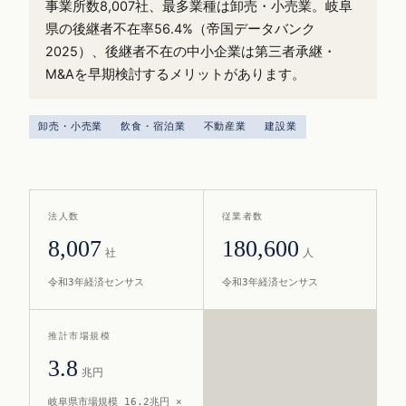
事業所数8,007社、最多業種は卸売・小売業。岐阜
県の後継者不在率56.4%（帝国データバンク
2025）、後継者不在の中小企業は第三者承継・
M&Aを早期検討するメリットがあります。
卸売・小売業
飲食・宿泊業
不動産業
建設業
法人数
従業者数
8,007
180,600
社
人
令和3年経済センサス
令和3年経済センサス
推計市場規模
3.8
兆円
岐阜県市場規模 16.2兆円 ×