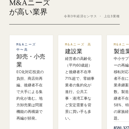
M&Aニーズ
が高い業界
令和3年経済センサス · 上位3業種
M&Aニーズ
M&Aニーズ 高
M&Aニ
中〜高
建設業
製造
卸売・小売
経営者の高齢化
中小サプ
業
（平均60歳超）
ーの再編
EC化対応投資の
と後継者不在率
移転対応
負担、商店街再
71%超で、零細事
者不在に
編、後継者不在
業者の集約化が
業承継案
で大手による集
進行。公共工
数。製造
約化が進む。地
事・港湾工事な
継者不在
方卸売業は問屋
ど安定需要を背
58%、
機能の再構築で
景に買い手も多
の家族経
再編が頻発。
い。
題。
859
1,327