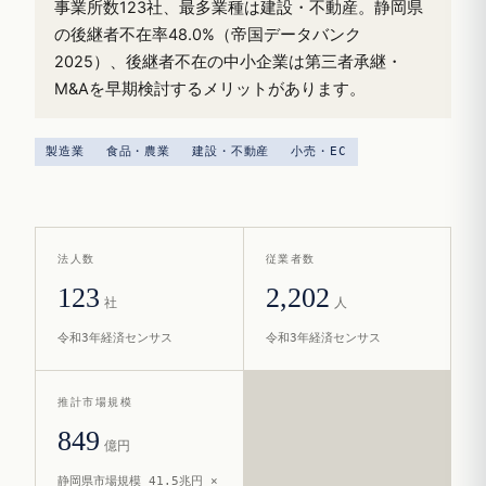
事業所数123社、最多業種は建設・不動産。静岡県
の後継者不在率48.0%（帝国データバンク
2025）、後継者不在の中小企業は第三者承継・
M&Aを早期検討するメリットがあります。
製造業
食品・農業
建設・不動産
小売・EC
法人数
従業者数
123
2,202
社
人
令和3年経済センサス
令和3年経済センサス
推計市場規模
849
億円
静岡県市場規模 41.5兆円 ×