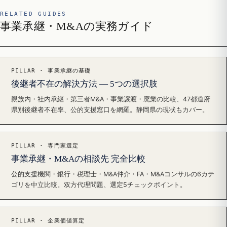
RELATED GUIDES
事業承継・M&Aの実務ガイド
PILLAR · 事業承継の基礎
後継者不在の解決方法 — 5つの選択肢
親族内・社内承継・第三者M&A・事業譲渡・廃業の比較、47都道府
県別後継者不在率、公的支援窓口を網羅。静岡県の現状もカバー。
PILLAR · 専門家選定
事業承継・M&Aの相談先 完全比較
公的支援機関・銀行・税理士・M&A仲介・FA・M&Aコンサルの6カテ
ゴリを中立比較。双方代理問題、選定5チェックポイント。
PILLAR · 企業価値算定