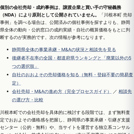
個別の会社売却・成約事例は、譲渡企業と買い手の守秘義務
（NDA）により原則として公開されていません。
「川根本町 売却
事例」を調べる場合は、公開済みの個社事例を探すよりも、静岡
県全体の動向・公的窓口の成約実績・自社の概算価格をもとに判
断するのが実務的です。次の情報が参考になります。
静岡県全体の事業承継・M&Aの状況と相談先を見る
後継者不在率の全国・都道府県ランキングと「廃業以外の5
つの選択肢」
自社のおおよその売却価格を知る（無料・登録不要の簡易査
定）
会社売却・M&Aの進め方（完全プロセスガイド）
／
相談先
の選び方・比較
川根本町での会社売却を具体的に検討する段階では、まず無料査
定でおおよその価格感を把握し、静岡県の事業承継・引継ぎ支援
センター（公的・無料）や、当サイトを運営する独立系コンサル