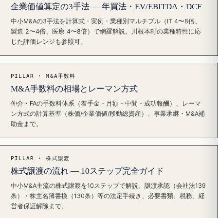
企業価値算定の3手法 — 年買法・EV/EBITDA・DCF
中小M&Aの3手法を計算式・実例・業種別マルチプル（IT 4〜8倍、
製造 2〜4倍、医療 4〜8倍）で網羅解説。川根本町の業種特性に応
じた評価レンジも参照可。
PILLAR · M&A手数料
M&A手数料の相場とレーマン方式
仲介・FAの手数料体系（着手金・月額・中間・成功報酬）、レーマ
ン方式の計算基準（株価/企業価値/移動総資産）、事業承継・M&A補
助金まで。
PILLAR · 株式譲渡
株式譲渡の流れ — 10ステップ完全ガイド
中小M&A主流の株式譲渡を10ステップで解説。譲渡承認（会社法139
条）・株主名簿書換（130条）等の法定手続き、必要書類、税務、経
営者保証解除まで。