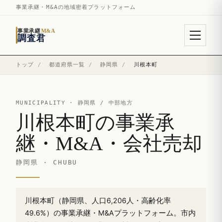
事業承継・M&Aの地域密着プラットフォーム
事業承継
M&A
調査君
トップ
/
都道府県一覧
/
静岡県
/
川根本町
MUNICIPALITY ·
静岡県
/ 中部地方
川根本町の事業承
継・M&A・会社売却
静岡県 · CHUBU
川根本町（静岡県、人口6,206人・高齢化率
49.6%）の事業承継・M&Aプラットフォーム。市内