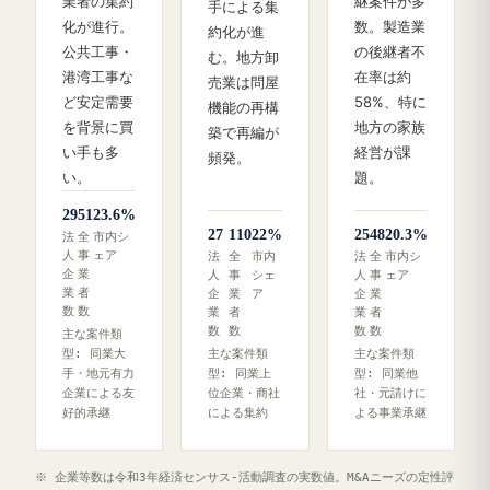
業者の集約
継案件が多
手による集
化が進行。
数。製造業
約化が進
公共工事・
の後継者不
む。地方卸
港湾工事な
在率は約
売業は問屋
ど安定需要
58%、特に
機能の再構
を背景に買
地方の家族
築で再編が
い手も多
経営が課
頻発。
い。
題。
29
51
23.6%
27
110
22%
25
48
20.3%
法
全
市内シ
人
事
ェア
法
全
市内
法
全
市内シ
企
業
人
事
シェ
人
事
ェア
業
者
企
業
ア
企
業
数
数
業
者
業
者
数
数
数
数
主な案件類
型: 同業大
主な案件類
主な案件類
手・地元有力
型: 同業上
型: 同業他
企業による友
位企業・商社
社・元請けに
好的承継
による集約
よる事業承継
※ 企業等数は令和3年経済センサス‐活動調査の実数値。M&Aニーズの定性評