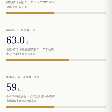
静岡県（帝国データバンク2025年）
全国平均 50.1%
60歳以上 経営者比率
63.0
%
全国平均（都道府県別データ非公開）
中小企業白書 2024年
後継者不在 企業数 推計
59
社
令和3年経済センサス法人数×不在率
市区町村単位の推計値