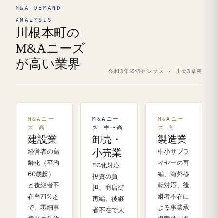
M&A DEMAND
ANALYSIS
川根本町の
M&Aニーズ
が高い業界
令和3年経済センサス · 上位3業種
M&Aニー
M&Aニー
M&Aニー
ズ 高
ズ 中〜高
ズ 高
建設業
卸売・
製造業
経営者の高
小売業
中小サプラ
齢化（平均
イヤーの再
EC化対応
60歳超）
編、海外移
投資の負
と後継者不
転対応、後
担、商店街
在率71%超
継者不在に
再編、後継
で、零細事
よる事業承
者不在で大