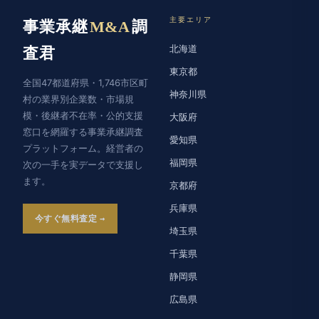
主要エリア
事業承継
M&A
調
北海道
査君
東京都
全国47都道府県・1,746市区町
神奈川県
村の業界別企業数・市場規
模・後継者不在率・公的支援
大阪府
窓口を網羅する事業承継調査
愛知県
プラットフォーム。経営者の
福岡県
次の一手を実データで支援し
ます。
京都府
兵庫県
今すぐ無料査定
埼玉県
千葉県
静岡県
広島県