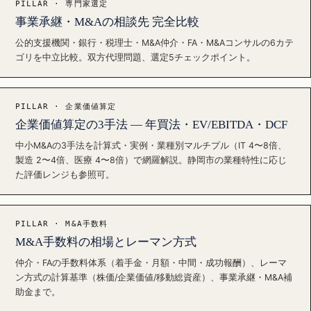
PILLAR · 専門家選定
事業承継・M&Aの相談先 完全比較
公的支援機関・銀行・税理士・M&A仲介・FA・M&Aコンサルの6カテ
ゴリを中立比較。双方代理問題、選定5チェックポイント。
PILLAR · 企業価値算定
企業価値算定の3手法 — 年買法・EV/EBITDA・DCF
中小M&Aの3手法を計算式・実例・業種別マルチプル（IT 4〜8倍、
製造 2〜4倍、医療 4〜8倍）で網羅解説。静岡市の業種特性に応じ
た評価レンジも参照可。
PILLAR · M&A手数料
M&A手数料の相場とレーマン方式
仲介・FAの手数料体系（着手金・月額・中間・成功報酬）、レーマ
ン方式の計算基準（株価/企業価値/移動総資産）、事業承継・M&A補
助金まで。