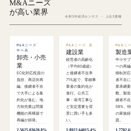
M&Aニーズ
が高い業界
令和3年経済センサス · 上位3業種
M&Aニーズ
M&Aニーズ 高
M&Aニ
中〜高
建設業
製造
卸売・小売
経営者の高齢化
中小サプ
業
（平均60歳超）
ーの再編
EC化対応投資の
と後継者不在率
移転対応
負担、商店街再
71%超で、零細事
者不在に
編、後継者不在
業者の集約化が
業承継案
で大手による集
進行。公共工
数。製造
約化が進む。地
事・港湾工事な
継者不在
方卸売業は問屋
ど安定需要を背
58%、
機能の再構築で
景に買い手も多
の家族経
再編が頻発。
い。
題。
2,562
5,036
20.8%
1,892
2,640
15.4%
1,778
2,6