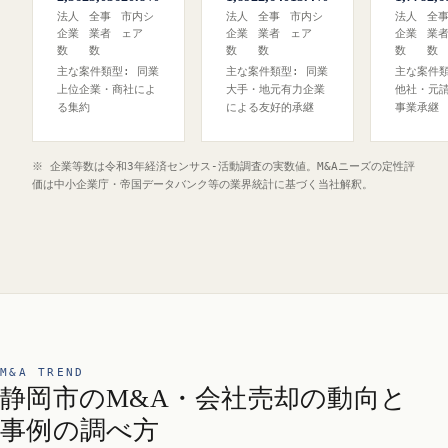
法人
全事
市内シ
法人
全事
市内シ
法人
全
企業
業者
ェア
企業
業者
ェア
企業
業
数
数
数
数
数
数
主な案件類型: 同業
主な案件類型: 同業
主な案件類
上位企業・商社によ
大手・地元有力企業
他社・元
る集約
による友好的承継
事業承継
※ 企業等数は令和3年経済センサス‐活動調査の実数値。M&Aニーズの定性評
価は中小企業庁・帝国データバンク等の業界統計に基づく当社解釈。
M&A TREND
静岡市のM&A・会社売却の動向と
事例の調べ方