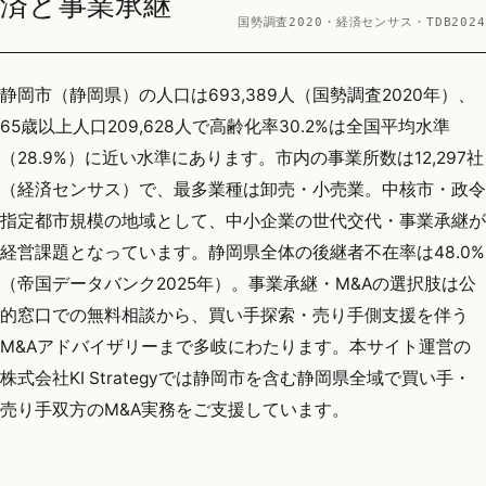
済と事業承継
国勢調査2020・経済センサス・TDB2024
静岡市（静岡県）の人口は693,389人（国勢調査2020年）、
65歳以上人口209,628人で高齢化率30.2%は全国平均水準
（28.9%）に近い水準にあります。市内の事業所数は12,297社
（経済センサス）で、最多業種は卸売・小売業。中核市・政令
指定都市規模の地域として、中小企業の世代交代・事業承継が
経営課題となっています。静岡県全体の後継者不在率は48.0%
（帝国データバンク2025年）。事業承継・M&Aの選択肢は公
的窓口での無料相談から、買い手探索・売り手側支援を伴う
M&Aアドバイザリーまで多岐にわたります。本サイト運営の
株式会社KI Strategyでは静岡市を含む静岡県全域で買い手・
売り手双方のM&A実務をご支援しています。