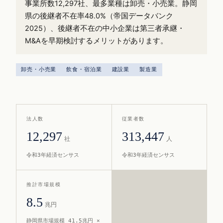
事業所数12,297社、最多業種は卸売・小売業。静岡
県の後継者不在率48.0%（帝国データバンク
2025）、後継者不在の中小企業は第三者承継・
M&Aを早期検討するメリットがあります。
卸売・小売業
飲食・宿泊業
建設業
製造業
法人数
従業者数
12,297
313,447
社
人
令和3年経済センサス
令和3年経済センサス
推計市場規模
8.5
兆円
静岡県市場規模 41.5兆円 ×