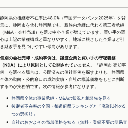
静岡県の後継者不在率は48.0%（帝国データバンク2025年）を背
景に、静岡市を含む静岡県でも、親族内承継に代わる第三者承継
（M&A・会社売却）を選ぶ中小企業が増えています。買い手の関
心は上記の業種構成と重なりやすく、地域に根ざした企業ほど引
き継ぎ手を見つけやすい傾向があります。
個別の会社売却・成約事例は、譲渡企業と買い手の守秘義務
（NDA）により原則として公開されていません。
「静岡市 売却事
例」を調べる場合は、公開済みの個社事例を探すよりも、静岡県
全体の動向・公的窓口の成約実績・自社の概算価格をもとに判断
するのが実務的です。次の情報が参考になります。
静岡県全体の事業承継・M&Aの状況と相談先を見る
後継者不在率の全国・都道府県ランキングと「廃業以外の5
つの選択肢」
自社のおおよその売却価格を知る（無料・登録不要の簡易査