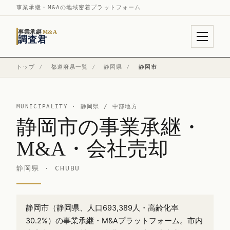
事業承継・M&Aの地域密着プラットフォーム
事業承継
M&A
調査君
トップ
/
都道府県一覧
/
静岡県
/
静岡市
MUNICIPALITY ·
静岡県
/ 中部地方
静岡市の事業承継・
M&A・会社売却
静岡県 · CHUBU
静岡市（静岡県、人口693,389人・高齢化率
30.2%）の事業承継・M&Aプラットフォーム。市内