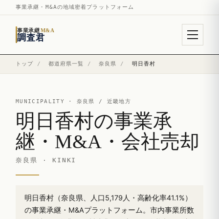
事業承継・M&Aの地域密着プラットフォーム
事業承継
M&A
調査君
トップ
/
都道府県一覧
/
奈良県
/
明日香村
MUNICIPALITY ·
奈良県
/ 近畿地方
明日香村の事業承
継・M&A・会社売却
奈良県 · KINKI
明日香村（奈良県、人口5,179人・高齢化率41.1%）
の事業承継・M&Aプラットフォーム。市内事業所数