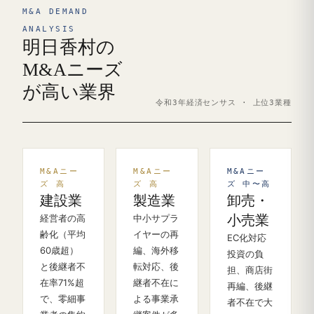
M&A DEMAND
ANALYSIS
明日香村の
M&Aニーズ
が高い業界
令和3年経済センサス · 上位3業種
M&Aニー
M&Aニー
M&Aニー
ズ 高
ズ 高
ズ 中〜高
建設業
製造業
卸売・
経営者の高
中小サプラ
小売業
齢化（平均
イヤーの再
EC化対応
60歳超）
編、海外移
投資の負
と後継者不
転対応、後
担、商店街
在率71%超
継者不在に
再編、後継
で、零細事
よる事業承
者不在で大