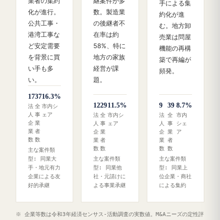
業者の集約
継案件が多
手による集
化が進行。
数。製造業
約化が進
公共工事・
の後継者不
む。地方卸
港湾工事な
在率は約
売業は問屋
ど安定需要
58%、特に
機能の再構
を背景に買
地方の家族
築で再編が
い手も多
経営が課
頻発。
い。
題。
17
37
16.3%
12
29
11.5%
9
39
8.7%
法
全
市内シ
人
事
ェア
法
全
市内シ
法
全
市内
企
業
人
事
ェア
人
事
シェ
業
者
企
業
企
業
ア
数
数
業
者
業
者
数
数
数
数
主な案件類
型: 同業大
主な案件類
主な案件類
手・地元有力
型: 同業他
型: 同業上
企業による友
社・元請けに
位企業・商社
好的承継
よる事業承継
による集約
※ 企業等数は令和3年経済センサス‐活動調査の実数値。M&Aニーズの定性評