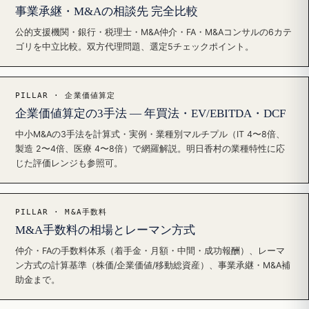
事業承継・M&Aの相談先 完全比較
公的支援機関・銀行・税理士・M&A仲介・FA・M&Aコンサルの6カテ
ゴリを中立比較。双方代理問題、選定5チェックポイント。
PILLAR · 企業価値算定
企業価値算定の3手法 — 年買法・EV/EBITDA・DCF
中小M&Aの3手法を計算式・実例・業種別マルチプル（IT 4〜8倍、
製造 2〜4倍、医療 4〜8倍）で網羅解説。明日香村の業種特性に応
じた評価レンジも参照可。
PILLAR · M&A手数料
M&A手数料の相場とレーマン方式
仲介・FAの手数料体系（着手金・月額・中間・成功報酬）、レーマ
ン方式の計算基準（株価/企業価値/移動総資産）、事業承継・M&A補
助金まで。