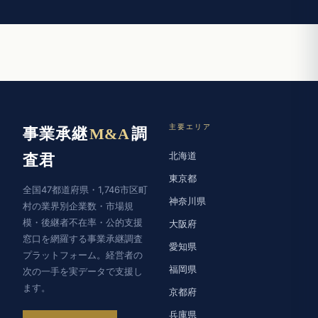
主要エリア
事業承継
M&A
調
北海道
査君
東京都
全国47都道府県・1,746市区町
神奈川県
村の業界別企業数・市場規
模・後継者不在率・公的支援
大阪府
窓口を網羅する事業承継調査
愛知県
プラットフォーム。経営者の
福岡県
次の一手を実データで支援し
ます。
京都府
兵庫県