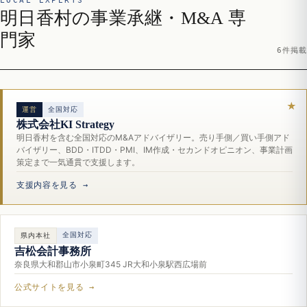
LOCAL EXPERTS
明日香村の事業承継・M&A 専
門家
6件掲載
運営
全国対応
株式会社KI Strategy
明日香村を含む全国対応のM&Aアドバイザリー。売り手側／買い手側アド
バイザリー、BDD・ITDD・PMI、IM作成・セカンドオピニオン、事業計画
策定まで一気通貫で支援します。
支援内容を見る →
全国対応
県内本社
吉松会計事務所
奈良県大和郡山市小泉町345 JR大和小泉駅西広場前
公式サイトを見る →