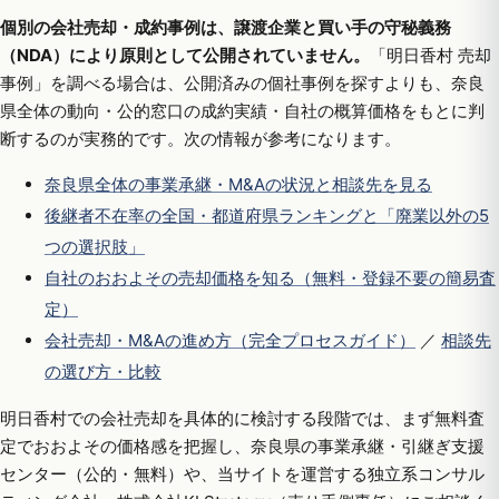
個別の会社売却・成約事例は、譲渡企業と買い手の守秘義務
（NDA）により原則として公開されていません。
「明日香村 売却
事例」を調べる場合は、公開済みの個社事例を探すよりも、奈良
県全体の動向・公的窓口の成約実績・自社の概算価格をもとに判
断するのが実務的です。次の情報が参考になります。
奈良県全体の事業承継・M&Aの状況と相談先を見る
後継者不在率の全国・都道府県ランキングと「廃業以外の5
つの選択肢」
自社のおおよその売却価格を知る（無料・登録不要の簡易査
定）
会社売却・M&Aの進め方（完全プロセスガイド）
／
相談先
の選び方・比較
明日香村での会社売却を具体的に検討する段階では、まず無料査
定でおおよその価格感を把握し、奈良県の事業承継・引継ぎ支援
センター（公的・無料）や、当サイトを運営する独立系コンサル