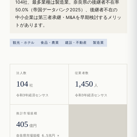
104社、最多業種は製造業。奈良県の後継者不在率
50.0%（帝国データバンク2025）、後継者不在の
中小企業は第三者承継・M&Aを早期検討するメリッ
トがあります。
観光・ホテル
食品・農業
建設・不動産
製造業
法人数
従業者数
104
1,450
社
人
令和3年経済センサス
令和3年経済センサス
推計市場規模
405
億円
奈良県市場規模 6.5兆円 ×