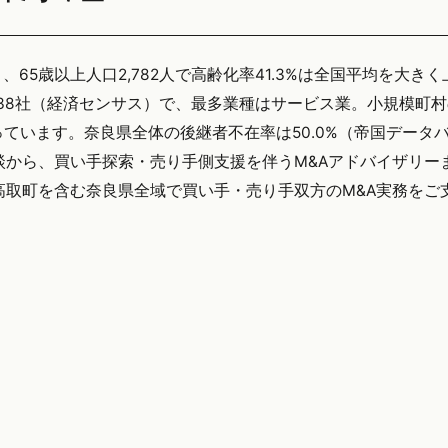
）、65歳以上人口2,782人で高齢化率41.3%は全国平均を大き
38社（経済センサス）で、最多業種はサービス業。小規模町
います。奈良県全体の後継者不在率は50.0%（帝国データバン
談から、買い手探索・売り手側支援を伴うM&Aアドバイザリー
yでは高取町を含む奈良県全域で買い手・売り手双方のM&A実務を