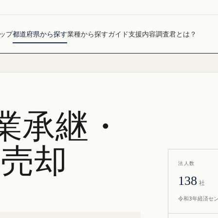
ップ
都道府県から探す
業種から探す
ガイド
支援内容
調査君とは？
業承継・
社売却
法人数
138
社
令和3年経済セ