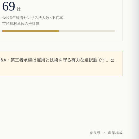
69
社
令和3年経済センサス法人数×不在率
市区町村単位の推計値
&A・第三者承継は雇用と技術を守る有力な選択肢です。公
奈良県 · 産業構成