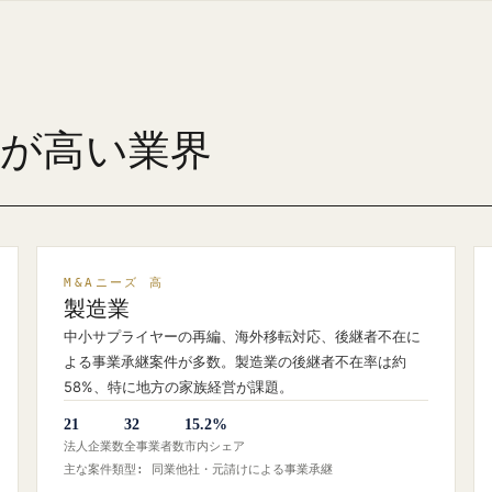
ズが高い業界
M&Aニーズ 高
製造業
中小サプライヤーの再編、海外移転対応、後継者不在に
よる事業承継案件が多数。製造業の後継者不在率は約
58%、特に地方の家族経営が課題。
21
32
15.2%
法人企業数
全事業者数
市内シェア
主な案件類型: 同業他社・元請けによる事業承継