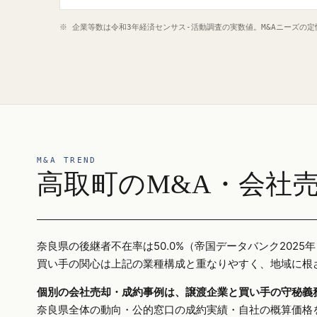
※ 企業等数は令和3年経済センサス‐活動調査の実数値。M&Aニーズの
M&A TREND
高取町のM&A・会社
奈良県の後継者不在率は50.0%（帝国データバンク20
買い手の関心は上記の業種構成と重なりやすく、地域に根
個別の会社売却・成約事例は、譲渡企業と買い手の守秘義
奈良県全体の動向・公的窓口の成約実績・自社の概算価格