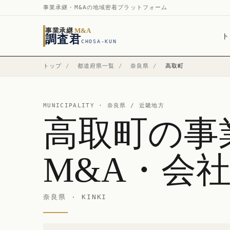
事業承継・M&Aの地域密着プラットフォーム
事業承継
M&A
ト
調査君
CHOSA-KUN
トップ
/
都道府県一覧
/
奈良県
/
高取町
MUNICIPALITY ·
奈良県
/ 近畿地方
高取町の事
M&A・会
奈良県 · KINKI