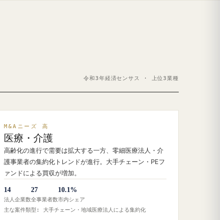
令和3年経済センサス · 上位3業種
M&Aニーズ 高
医療・介護
高齢化の進行で需要は拡大する一方、零細医療法人・介
護事業者の集約化トレンドが進行。大手チェーン・PEフ
ァンドによる買収が増加。
14
27
10.1%
法人企業数
全事業者数
市内シェア
主な案件類型: 大手チェーン・地域医療法人による集約化