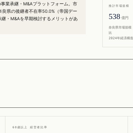
）の事業承継・M&Aプラットフォーム。市
推計市場規模
奈良県の後継者不在率50.0%（帝国デー
538
億円
承継・M&Aを早期検討するメリットがあ
奈良県市場規模 
比
2024年経済構
60歳以上 経営者比率