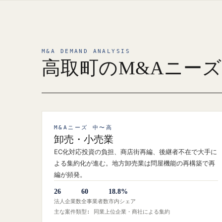
M&A DEMAND ANALYSIS
高取町のM&Aニー
M&Aニーズ 中〜高
卸売・小売業
EC化対応投資の負担、商店街再編、後継者不在で大手に
よる集約化が進む。地方卸売業は問屋機能の再構築で再
編が頻発。
26
60
18.8%
法人企業数
全事業者数
市内シェア
主な案件類型: 同業上位企業・商社による集約