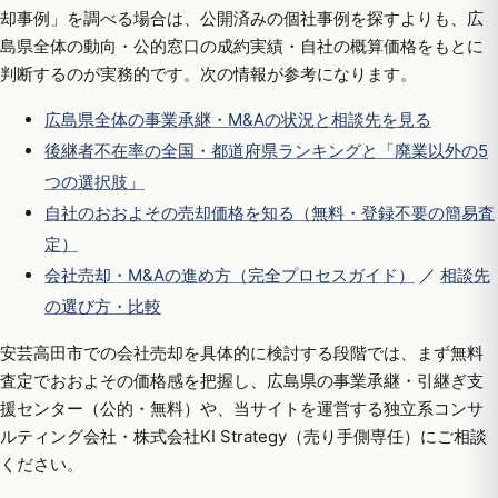
却事例」を調べる場合は、公開済みの個社事例を探すよりも、広
島県全体の動向・公的窓口の成約実績・自社の概算価格をもとに
判断するのが実務的です。次の情報が参考になります。
広島県全体の事業承継・M&Aの状況と相談先を見る
後継者不在率の全国・都道府県ランキングと「廃業以外の5
つの選択肢」
自社のおおよその売却価格を知る（無料・登録不要の簡易査
定）
会社売却・M&Aの進め方（完全プロセスガイド）
／
相談先
の選び方・比較
安芸高田市での会社売却を具体的に検討する段階では、まず無料
査定でおおよその価格感を把握し、広島県の事業承継・引継ぎ支
援センター（公的・無料）や、当サイトを運営する独立系コンサ
ルティング会社・株式会社KI Strategy（売り手側専任）にご相談
ください。