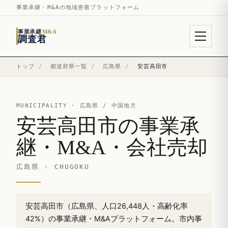
事業承継・M&Aの地域密着プラットフォーム
事業承継
M&A
調査君
トップ
/
都道府県一覧
/
広島県
/
安芸高田市
MUNICIPALITY ·
広島県
/ 中国地方
安芸高田市の事業承
継・M&A・会社売却
広島県 · CHUGOKU
安芸高田市（広島県、人口26,448人・高齢化率
42%）の事業承継・M&Aプラットフォーム。市内事