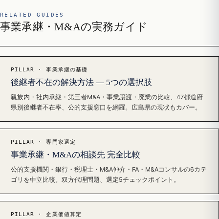
RELATED GUIDES
事業承継・M&Aの実務ガイド
PILLAR · 事業承継の基礎
後継者不在の解決方法 — 5つの選択肢
親族内・社内承継・第三者M&A・事業譲渡・廃業の比較、47都道府
県別後継者不在率、公的支援窓口を網羅。広島県の現状もカバー。
PILLAR · 専門家選定
事業承継・M&Aの相談先 完全比較
公的支援機関・銀行・税理士・M&A仲介・FA・M&Aコンサルの6カテ
ゴリを中立比較。双方代理問題、選定5チェックポイント。
PILLAR · 企業価値算定