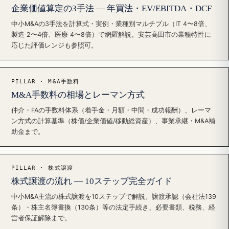
企業価値算定の3手法 — 年買法・EV/EBITDA・DCF
中小M&Aの3手法を計算式・実例・業種別マルチプル（IT 4〜8倍、
製造 2〜4倍、医療 4〜8倍）で網羅解説。安芸高田市の業種特性に
応じた評価レンジも参照可。
PILLAR · M&A手数料
M&A手数料の相場とレーマン方式
仲介・FAの手数料体系（着手金・月額・中間・成功報酬）、レーマ
ン方式の計算基準（株価/企業価値/移動総資産）、事業承継・M&A補
助金まで。
PILLAR · 株式譲渡
株式譲渡の流れ — 10ステップ完全ガイド
中小M&A主流の株式譲渡を10ステップで解説。譲渡承認（会社法139
条）・株主名簿書換（130条）等の法定手続き、必要書類、税務、経
営者保証解除まで。