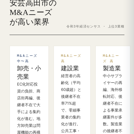
安芸高田市の
M&Aニーズ
が高い業界
令和3年経済センサス · 上位3業種
M&Aニーズ
M&Aニーズ
M&Aニー
中〜高
高
ズ 高
卸売・小
建設業
製造業
売業
経営者の高
中小サプラ
齢化（平均
イヤーの再
EC化対応投
60歳超）と
編、海外移
資の負担、商
後継者不在
転対応、後
店街再編、後
率71%超
継者不在に
継者不在で大
で、零細事
よる事業承
手による集約
業者の集約
継案件が多
化が進む。地
化が進行。
数。製造業
方卸売業は問
公共工事・
の後継者不
屋機能の再構