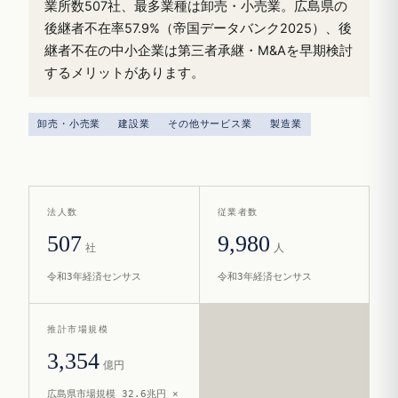
業所数507社、最多業種は卸売・小売業。広島県の
後継者不在率57.9%（帝国データバンク2025）、後
継者不在の中小企業は第三者承継・M&Aを早期検討
するメリットがあります。
卸売・小売業
建設業
その他サービス業
製造業
法人数
従業者数
507
9,980
社
人
令和3年経済センサス
令和3年経済センサス
推計市場規模
3,354
億円
広島県市場規模 32.6兆円 ×