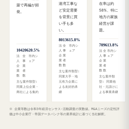
港湾工事な
在率は約
築で再編が頻
ど安定需要
58%、特に
発。
を背景に買
地方の家族
い手も多
経営が課
い。
題。
80
136
15.8%
70
96
13.8%
法
全
市内シ
104
206
20.5%
人
事
ェア
法
全
市内シ
企
業
人
事
ェア
法
全
市内シ
業
者
企
業
人
事
ェア
数
数
業
者
企
業
数
数
業
者
主な案件類型:
数
数
同業大手・地
主な案件類
主な案件類型:
元有力企業に
型: 同業他
同業上位企業・
よる友好的承
社・元請けに
商社による集約
継
よる事業承継
※ 企業等数は令和3年経済センサス‐活動調査の実数値。M&Aニーズの定性評
価は中小企業庁・帝国データバンク等の業界統計に基づく当社解釈。