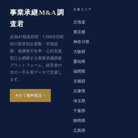
主要エリア
事業承継
M&A
調
北海道
査君
東京都
全国47都道府県・1,746市区町
神奈川県
村の業界別企業数・市場規
模・後継者不在率・公的支援
大阪府
窓口を網羅する事業承継調査
愛知県
プラットフォーム。経営者の
福岡県
次の一手を実データで支援し
ます。
京都府
兵庫県
今すぐ無料査定
埼玉県
千葉県
静岡県
広島県