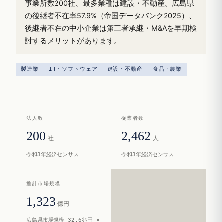
事業所数200社、最多業種は建設・不動産。広島県
の後継者不在率57.9%（帝国データバンク2025）、
後継者不在の中小企業は第三者承継・M&Aを早期検
討するメリットがあります。
製造業
IT・ソフトウェア
建設・不動産
食品・農業
法人数
従業者数
200
2,462
社
人
令和3年経済センサス
令和3年経済センサス
推計市場規模
1,323
億円
広島県市場規模 32.6兆円 ×