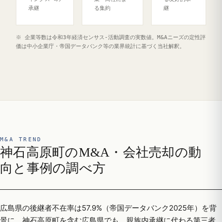
承継
る集約
継
※ 企業等数は令和3年経済センサス‐活動調査の実数値。M&Aニーズの定性評
価は中小企業庁・帝国データバンク等の業界統計に基づく当社解釈。
M&A TREND
神石高原町のM&A・会社売却の動
向と事例の調べ方
広島県の後継者不在率は57.9%（帝国データバンク2025年）を背
景に、神石高原町を含む広島県でも、親族内承継に代わる第三者