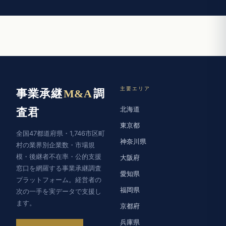
主要エリア
事業承継
M&A
調
北海道
査君
東京都
全国47都道府県・1,746市区町
神奈川県
村の業界別企業数・市場規
模・後継者不在率・公的支援
大阪府
窓口を網羅する事業承継調査
愛知県
プラットフォーム。経営者の
福岡県
次の一手を実データで支援し
ます。
京都府
兵庫県