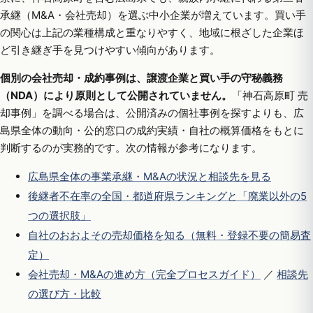
承継（M&A・会社売却）を選ぶ中小企業が増えています。買い手
の関心は上記の業種構成と重なりやすく、地域に根ざした企業ほ
ど引き継ぎ手を見つけやすい傾向があります。
個別の会社売却・成約事例は、譲渡企業と買い手の守秘義務
（NDA）により原則として公開されていません。
「神石高原町 売
却事例」を調べる場合は、公開済みの個社事例を探すよりも、広
島県全体の動向・公的窓口の成約実績・自社の概算価格をもとに
判断するのが実務的です。次の情報が参考になります。
広島県全体の事業承継・M&Aの状況と相談先を見る
後継者不在率の全国・都道府県ランキングと「廃業以外の5
つの選択肢」
自社のおおよその売却価格を知る（無料・登録不要の簡易査
定）
会社売却・M&Aの進め方（完全プロセスガイド）
／
相談先
の選び方・比較