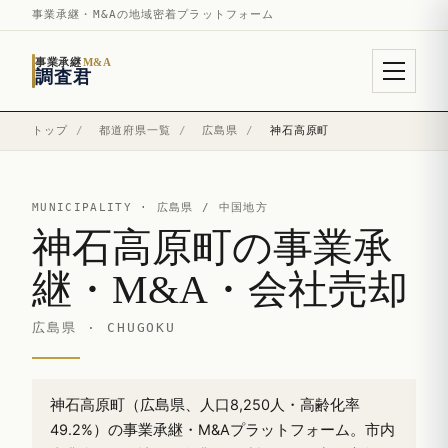
事業承継・M&Aの地域密着プラットフォーム
事業承継
M&A
調査君
トップ
/
都道府県一覧
/
広島県
/
神石高原町
MUNICIPALITY ·
広島県
/ 中国地方
神石高原町の事業承
継・M&A・会社売却
広島県 · CHUGOKU
神石高原町（広島県、人口8,250人・高齢化率
49.2%）の事業承継・M&Aプラットフォーム。市内