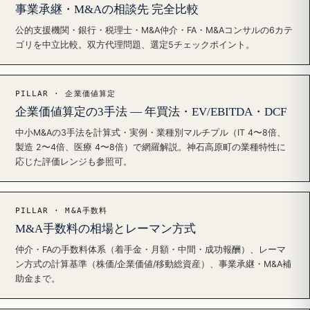
事業承継・M&Aの相談先 完全比較
公的支援機関・銀行・税理士・M&A仲介・FA・M&Aコンサルの6カテ
ゴリを中立比較。双方代理問題、選定5チェックポイント。
PILLAR · 企業価値算定
企業価値算定の3手法 — 年買法・EV/EBITDA・DCF
中小M&Aの3手法を計算式・実例・業種別マルチプル（IT 4〜8倍、
製造 2〜4倍、医療 4〜8倍）で網羅解説。神石高原町の業種特性に
応じた評価レンジも参照可。
PILLAR · M&A手数料
M&A手数料の相場とレーマン方式
仲介・FAの手数料体系（着手金・月額・中間・成功報酬）、レーマ
ン方式の計算基準（株価/企業価値/移動総資産）、事業承継・M&A補
助金まで。