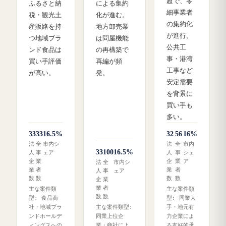
超で、零
ふるさと納
による集約
細事業者
税・観光土
化が進む。
の集約化
産販路を持
地方卸売業
が進行。
つ地域ブラ
は問屋機能
公共工
ンド食品は
の再構築で
事・港湾
買い手評価
再編が頻
工事など
が高い。
発。
安定需要
を背景に
買い手も
多い。
33
33
16.5%
32
56
16%
法
全
市内シ
法
全
市内
33
100
16.5%
人
事
ェア
人
事
シェ
企
業
企
業
ア
法
全
市内シ
業
者
業
者
人
事
ェア
数
数
数
数
企
業
業
者
主な案件類
主な案件類
数
数
型: 食品商
型: 同業大
社・地域ブラ
主な案件類型:
手・地元有
ンドホールデ
同業上位企
力企業によ
ィングスへの
業・商社によ
る友好的承