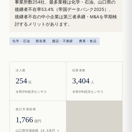
事業所数254社、最多業種は化学・石油。山口県の
後継者不在率53.4%（帝国データバンク2025）、
後継者不在の中小企業は第三者承継・M&Aを早期検
討するメリットがあります。
化学・石油
製造業
建設・不動産
農業・食品
法人数
従業者数
254
3,404
社
人
令和3年経済センサス
令和3年経済センサス
推計市場規模
1,766
億円
山口県市場規模 14.5兆円 ×