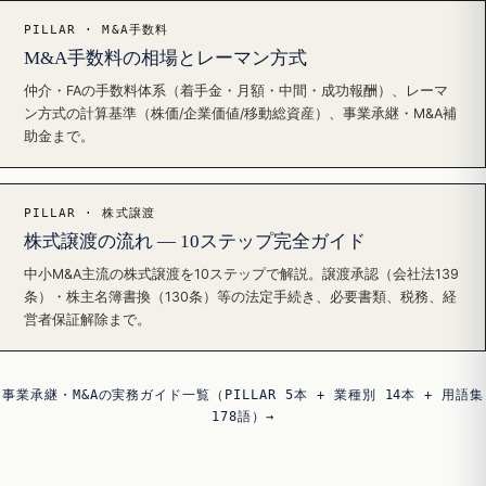
PILLAR · M&A手数料
M&A手数料の相場とレーマン方式
仲介・FAの手数料体系（着手金・月額・中間・成功報酬）、レーマ
ン方式の計算基準（株価/企業価値/移動総資産）、事業承継・M&A補
助金まで。
PILLAR · 株式譲渡
株式譲渡の流れ — 10ステップ完全ガイド
中小M&A主流の株式譲渡を10ステップで解説。譲渡承認（会社法139
条）・株主名簿書換（130条）等の法定手続き、必要書類、税務、経
営者保証解除まで。
事業承継・M&Aの実務ガイド一覧（PILLAR 5本 + 業種別 14本 + 用語集
178語）→