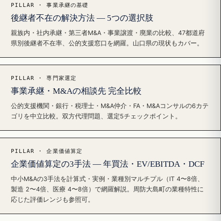
PILLAR · 事業承継の基礎
後継者不在の解決方法 — 5つの選択肢
親族内・社内承継・第三者M&A・事業譲渡・廃業の比較、47都道府
県別後継者不在率、公的支援窓口を網羅。山口県の現状もカバー。
PILLAR · 専門家選定
事業承継・M&Aの相談先 完全比較
公的支援機関・銀行・税理士・M&A仲介・FA・M&Aコンサルの6カテ
ゴリを中立比較。双方代理問題、選定5チェックポイント。
PILLAR · 企業価値算定
企業価値算定の3手法 — 年買法・EV/EBITDA・DCF
中小M&Aの3手法を計算式・実例・業種別マルチプル（IT 4〜8倍、
製造 2〜4倍、医療 4〜8倍）で網羅解説。周防大島町の業種特性に
応じた評価レンジも参照可。