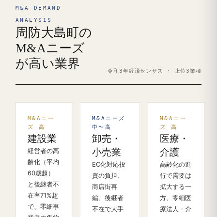
M&A DEMAND
ANALYSIS
周防大島町の
M&Aニーズ
が高い業界
令和3年経済センサス · 上位3業種
M&Aニー
M&Aニーズ
M&Aニー
ズ 高
中〜高
ズ 高
建設業
卸売・
医療・
経営者の高
小売業
介護
齢化（平均
EC化対応投
高齢化の進
60歳超）
資の負担、
行で需要は
と後継者不
商店街再
拡大する一
在率71%超
編、後継者
方、零細医
で、零細事
不在で大手
療法人・介