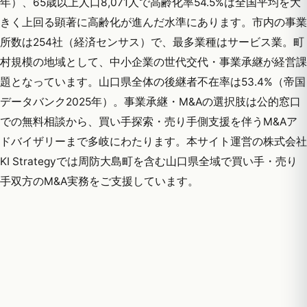
年）、65歳以上人口8,071人で高齢化率54.5%は全国平均を大
きく上回る顕著に高齢化が進んだ水準にあります。市内の事業
所数は254社（経済センサス）で、最多業種はサービス業。町
村規模の地域として、中小企業の世代交代・事業承継が経営課
題となっています。山口県全体の後継者不在率は53.4%（帝国
データバンク2025年）。事業承継・M&Aの選択肢は公的窓口
での無料相談から、買い手探索・売り手側支援を伴うM&Aア
ドバイザリーまで多岐にわたります。本サイト運営の株式会社
KI Strategyでは周防大島町を含む山口県全域で買い手・売り
手双方のM&A実務をご支援しています。