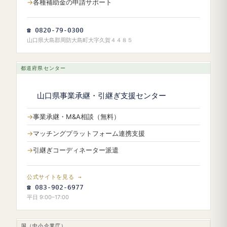
各種補助金の申請サポート
☎ 0820-79-0300
山口県大島郡周防大島町大字久賀４４８５
都道府県センター
山口県事業承継・引継ぎ支援センター
事業承継・M&A相談（無料）
マッチングプラットフォーム連携支援
引継ぎコーディネーター派遣
公式サイトを見る →
☎ 083-902-6977
平日 9:00–17:00
国（中小企業庁）