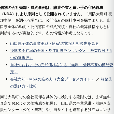
個別の会社売却・成約事例は、譲渡企業と買い手の守秘義務
（NDA）により原則として公開されていません。
「周防大島町 売
却事例」を調べる場合は、公開済みの個社事例を探すよりも、山
口県全体の動向・公的窓口の成約実績・自社の概算価格をもとに
判断するのが実務的です。次の情報が参考になります。
山口県全体の事業承継・M&Aの状況と相談先を見る
後継者不在率の全国・都道府県ランキングと「廃業以外の5
つの選択肢」
自社のおおよその売却価格を知る（無料・登録不要の簡易査
定）
会社売却・M&Aの進め方（完全プロセスガイド）
／
相談先
の選び方・比較
周防大島町での会社売却を具体的に検討する段階では、まず無料
査定でおおよその価格感を把握し、山口県の事業承継・引継ぎ支
援センター（公的・無料）や、当サイトを運営する独立系コンサ