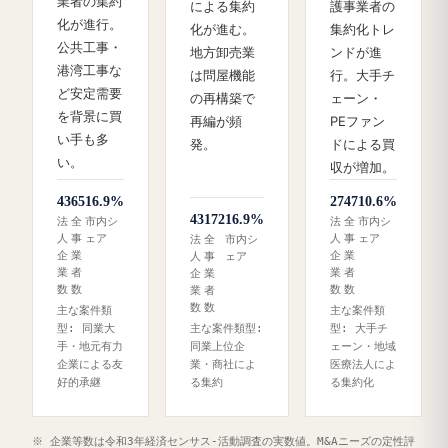
業者の集約
による集約
護事業者の
化が進行。
化が進む。
集約化トレ
公共工事・
地方卸売業
ンドが進
港湾工事な
は問屋機能
行。大手チ
ど安定需要
の再構築で
ェーン・
を背景に買
再編が頻
PEファン
い手も多
発。
ドによる買
い。
収が増加。
43
65
16.9%
27
47
10.6%
43
172
16.9%
法
全
市内シ
法
全
市内シ
人
事
ェア
人
事
ェア
法
全
市内シ
企
業
企
業
人
事
ェア
業
者
業
者
企
業
数
数
数
数
業
者
数
数
主な案件類
主な案件類
型: 同業大
主な案件類型:
型: 大手チ
手・地元有力
同業上位企
ェーン・地域
企業による友
業・商社によ
医療法人によ
好的承継
る集約
る集約化
※ 企業等数は令和3年経済センサス‐活動調査の実数値。M&Aニーズの定性評