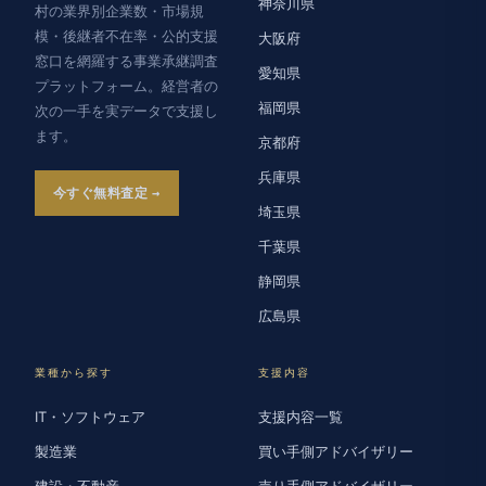
神奈川県
村の業界別企業数・市場規
模・後継者不在率・公的支援
大阪府
窓口を網羅する事業承継調査
愛知県
プラットフォーム。経営者の
福岡県
次の一手を実データで支援し
ます。
京都府
兵庫県
今すぐ無料査定
埼玉県
千葉県
静岡県
広島県
業種から探す
支援内容
IT・ソフトウェア
支援内容一覧
製造業
買い手側アドバイザリー
建設・不動産
売り手側アドバイザリー