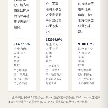
公共工事・
の後継者不
む。地方卸
港湾工事な
在率は約
売業は問屋
ど安定需要
58%、特に
機能の再構
を背景に買
地方の家族
築で再編が
い手も多
経営が課
頻発。
い。
題。
13
20
16.9%
21
37
27.3%
9
10
11.7%
法
全
市内シ
人
事
ェア
法
全
市内シ
法
全
市内シ
企
業
人
事
ェア
人
事
ェア
業
者
企
業
企
業
数
数
業
者
業
者
数
数
数
数
主な案件類
主な案件類
型: 同業大
主な案件類
型: 同業上
手・地元有力
型: 同業他
位企業・商社
企業による友
社・元請けに
による集約
好的承継
よる事業承継
※ 企業等数は令和3年経済センサス‐活動調査の実数値。M&Aニーズの定性評
価は中小企業庁・帝国データバンク等の業界統計に基づく当社解釈。