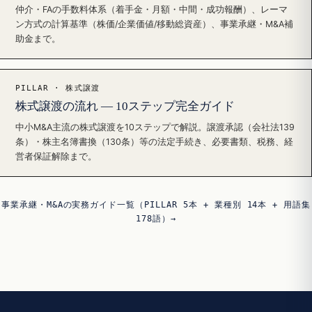
仲介・FAの手数料体系（着手金・月額・中間・成功報酬）、レーマ
ン方式の計算基準（株価/企業価値/移動総資産）、事業承継・M&A補
助金まで。
PILLAR · 株式譲渡
株式譲渡の流れ — 10ステップ完全ガイド
中小M&A主流の株式譲渡を10ステップで解説。譲渡承認（会社法139
条）・株主名簿書換（130条）等の法定手続き、必要書類、税務、経
営者保証解除まで。
事業承継・M&Aの実務ガイド一覧（PILLAR 5本 + 業種別 14本 + 用語集
178語）→