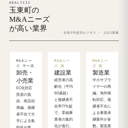
ANALYSIS
玉東町の
M&Aニーズ
が高い業界
令和3年経済センサス · 上位3業種
M&Aニー
M&Aニー
M&Aニー
ズ 中〜高
ズ 高
ズ 高
卸売・
建設業
製造業
小売業
経営者の高
中小サプラ
齢化（平均
イヤーの再
EC化対応
60歳超）
編、海外移
投資の負
と後継者不
転対応、後
担、商店街
在率71%超
継者不在に
再編、後継
で、零細事
よる事業承
者不在で大
業者の集約
継案件が多
手による集
化が進行。
数。製造業
約化が進