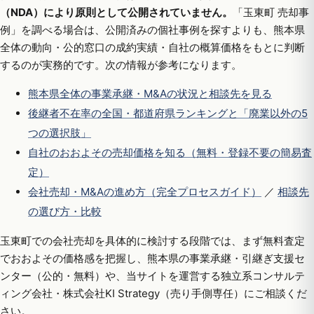
（NDA）により原則として公開されていません。
「玉東町 売却事
例」を調べる場合は、公開済みの個社事例を探すよりも、熊本県
全体の動向・公的窓口の成約実績・自社の概算価格をもとに判断
するのが実務的です。次の情報が参考になります。
熊本県全体の事業承継・M&Aの状況と相談先を見る
後継者不在率の全国・都道府県ランキングと「廃業以外の5
つの選択肢」
自社のおおよその売却価格を知る（無料・登録不要の簡易査
定）
会社売却・M&Aの進め方（完全プロセスガイド）
／
相談先
の選び方・比較
玉東町での会社売却を具体的に検討する段階では、まず無料査定
でおおよその価格感を把握し、熊本県の事業承継・引継ぎ支援セ
ンター（公的・無料）や、当サイトを運営する独立系コンサルテ
ィング会社・株式会社KI Strategy（売り手側専任）にご相談くだ
さい。