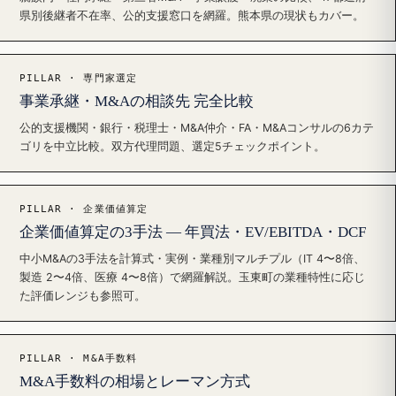
県別後継者不在率、公的支援窓口を網羅。熊本県の現状もカバー。
PILLAR · 専門家選定
事業承継・M&Aの相談先 完全比較
公的支援機関・銀行・税理士・M&A仲介・FA・M&Aコンサルの6カテ
ゴリを中立比較。双方代理問題、選定5チェックポイント。
PILLAR · 企業価値算定
企業価値算定の3手法 — 年買法・EV/EBITDA・DCF
中小M&Aの3手法を計算式・実例・業種別マルチプル（IT 4〜8倍、
製造 2〜4倍、医療 4〜8倍）で網羅解説。玉東町の業種特性に応じ
た評価レンジも参照可。
PILLAR · M&A手数料
M&A手数料の相場とレーマン方式