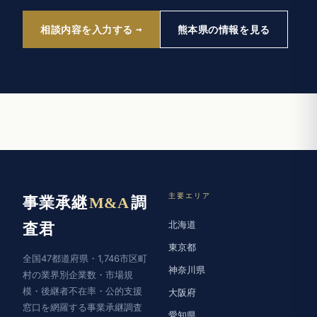
相談内容を入力する
熊本県の情報を見る
主要エリア
事業承継
M&A
調
北海道
査君
東京都
全国47都道府県・1,746市区町
神奈川県
村の業界別企業数・市場規
模・後継者不在率・公的支援
大阪府
窓口を網羅する事業承継調査
愛知県