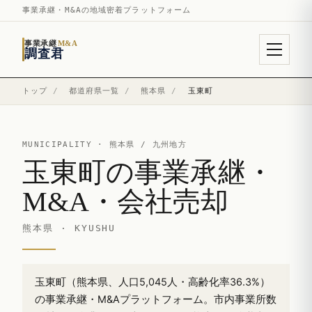
事業承継・M&Aの地域密着プラットフォーム
事業承継
M&A
調査君
トップ
/
都道府県一覧
/
熊本県
/
玉東町
MUNICIPALITY ·
熊本県
/ 九州地方
玉東町の事業承継・
M&A・会社売却
熊本県 · KYUSHU
玉東町（熊本県、人口5,045人・高齢化率36.3%）
の事業承継・M&Aプラットフォーム。市内事業所数