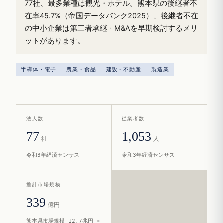
77社、最多業種は観光・ホテル。熊本県の後継者不
在率45.7%（帝国データバンク2025）、後継者不在
の中小企業は第三者承継・M&Aを早期検討するメリ
ットがあります。
半導体・電子
農業・食品
建設・不動産
製造業
法人数
従業者数
77
1,053
社
人
令和3年経済センサス
令和3年経済センサス
推計市場規模
339
億円
熊本県市場規模 12.7兆円 ×