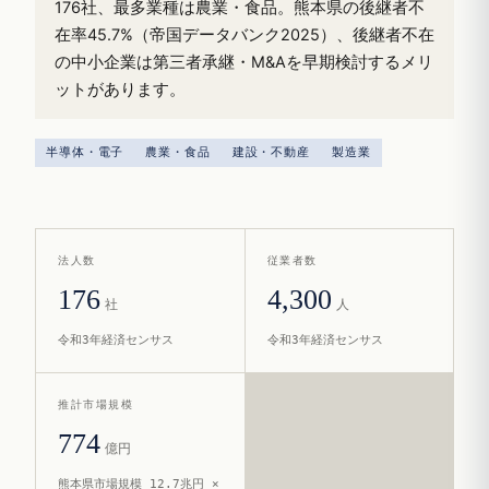
176社、最多業種は農業・食品。熊本県の後継者不
在率45.7%（帝国データバンク2025）、後継者不在
の中小企業は第三者承継・M&Aを早期検討するメリ
ットがあります。
半導体・電子
農業・食品
建設・不動産
製造業
法人数
従業者数
176
4,300
社
人
令和3年経済センサス
令和3年経済センサス
推計市場規模
774
億円
熊本県市場規模 12.7兆円 ×