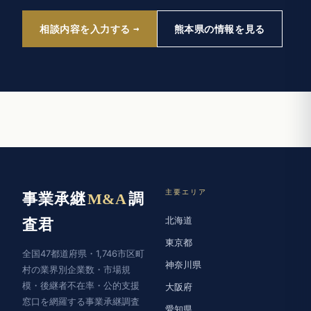
相談内容を入力する
熊本県の情報を見る
主要エリア
事業承継
M&A
調
北海道
査君
東京都
全国47都道府県・1,746市区町
神奈川県
村の業界別企業数・市場規
模・後継者不在率・公的支援
大阪府
窓口を網羅する事業承継調査
愛知県