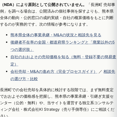
（NDA）により原則として公開されていません。
「長洲町 売却事
例」を調べる場合は、公開済みの個社事例を探すよりも、熊本県
全体の動向・公的窓口の成約実績・自社の概算価格をもとに判断
するのが実務的です。次の情報が参考になります。
熊本県全体の事業承継・M&Aの状況と相談先を見る
後継者不在率の全国・都道府県ランキングと「廃業以外の5
つの選択肢」
自社のおおよその売却価格を知る（無料・登録不要の簡易査
定）
会社売却・M&Aの進め方（完全プロセスガイド）
／
相談先
の選び方・比較
長洲町での会社売却を具体的に検討する段階では、まず無料査定
でおおよその価格感を把握し、熊本県の事業承継・引継ぎ支援セ
ンター（公的・無料）や、当サイトを運営する独立系コンサルテ
ィング会社・株式会社KI Strategy（売り手側専任）にご相談くだ
さい。