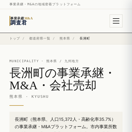
事業承継・M&Aの地域密着プラットフォーム
事業承継
M&A
調査君
トップ
/
都道府県一覧
/
熊本県
/
長洲町
MUNICIPALITY ·
熊本県
/ 九州地方
長洲町の事業承継・
M&A・会社売却
熊本県 · KYUSHU
長洲町（熊本県、人口15,372人・高齢化率35.7%）
の事業承継・M&Aプラットフォーム。市内事業所数