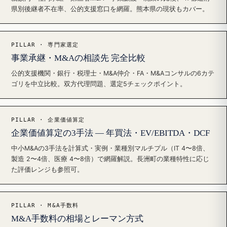
県別後継者不在率、公的支援窓口を網羅。熊本県の現状もカバー。
PILLAR · 専門家選定
事業承継・M&Aの相談先 完全比較
公的支援機関・銀行・税理士・M&A仲介・FA・M&Aコンサルの6カテ
ゴリを中立比較。双方代理問題、選定5チェックポイント。
PILLAR · 企業価値算定
企業価値算定の3手法 — 年買法・EV/EBITDA・DCF
中小M&Aの3手法を計算式・実例・業種別マルチプル（IT 4〜8倍、
製造 2〜4倍、医療 4〜8倍）で網羅解説。長洲町の業種特性に応じ
た評価レンジも参照可。
PILLAR · M&A手数料
M&A手数料の相場とレーマン方式