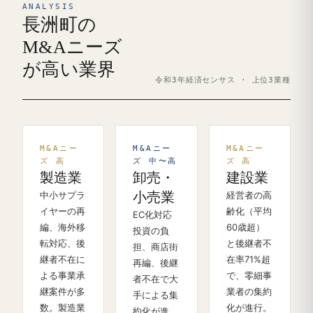
ANALYSIS
長洲町の
M&Aニーズ
が高い業界
令和3年経済センサス · 上位3業種
M&Aニー
M&Aニー
M&Aニー
ズ 高
ズ 中〜高
ズ 高
製造業
卸売・
建設業
中小サプラ
小売業
経営者の高
イヤーの再
齢化（平均
EC化対応
編、海外移
60歳超）
投資の負
転対応、後
と後継者不
担、商店街
継者不在に
在率71%超
再編、後継
よる事業承
で、零細事
者不在で大
継案件が多
業者の集約
手による集
数。製造業
化が進行。
約化が進