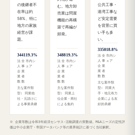
の後継者不
公共工事・
む。地方卸
在率は約
港湾工事な
売業は問屋
58%、特に
ど安定需要
機能の再構
地方の家族
を背景に買
築で再編が
経営が課
い手も多
頻発。
題。
い。
33
50
18.8%
34
41
19.3%
34
88
19.3%
法
全
市内シ
人
事
ェア
法
全
市内シ
法
全
市内シ
企
業
人
事
ェア
人
事
ェア
業
者
企
業
企
業
数
数
業
者
業
者
数
数
数
数
主な案件類
主な案件類
主な案件類
型: 同業大
型: 同業他
型: 同業上
手・地元有力
社・元請けに
位企業・商社
企業による友
よる事業承継
による集約
好的承継
※ 企業等数は令和3年経済センサス‐活動調査の実数値。M&Aニーズの定性評
価は中小企業庁・帝国データバンク等の業界統計に基づく当社解釈。