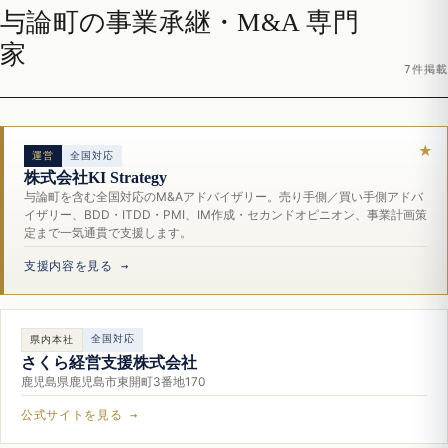
与論町の事業承継・M&A 専門
家
7件掲載
運営
全国対応
株式会社KI Strategy
与論町を含む全国対応のM&Aアドバイザリー。売り手側／買い手側アドバ
イザリー、BDD・ITDD・PMI、IM作成・セカンドオピニオン、事業計画策
定まで一気通貫で支援します。
支援内容を見る →
全国対応
県内本社
さくら経営支援株式会社
鹿児島県鹿児島市東開町3番地170
公式サイトを見る →