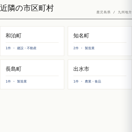
近隣の市区町村
鹿児島県 / 九州地方
和泊町
知名町
1件 · 建設・不動産
2件 · 製造業
長島町
出水市
1件 · 製造業
1件 · 農業・食品