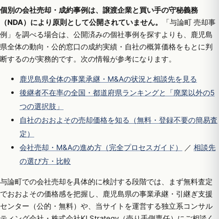
個別の会社売却・成約事例は、譲渡企業と買い手の守秘義務
（NDA）により原則として公開されていません。
「与論町 売却事
例」を調べる場合は、公開済みの個社事例を探すよりも、鹿児島
県全体の動向・公的窓口の成約実績・自社の概算価格をもとに判
断するのが実務的です。次の情報が参考になります。
鹿児島県全体の事業承継・M&Aの状況と相談先を見る
後継者不在率の全国・都道府県ランキングと「廃業以外の5
つの選択肢」
自社のおおよその売却価格を知る（無料・登録不要の簡易査
定）
会社売却・M&Aの進め方（完全プロセスガイド）
／
相談先
の選び方・比較
与論町での会社売却を具体的に検討する段階では、まず無料査定
でおおよその価格感を把握し、鹿児島県の事業承継・引継ぎ支援
センター（公的・無料）や、当サイトを運営する独立系コンサル
ティング会社・株式会社KI Strategy（売り手側専任）にご相談く