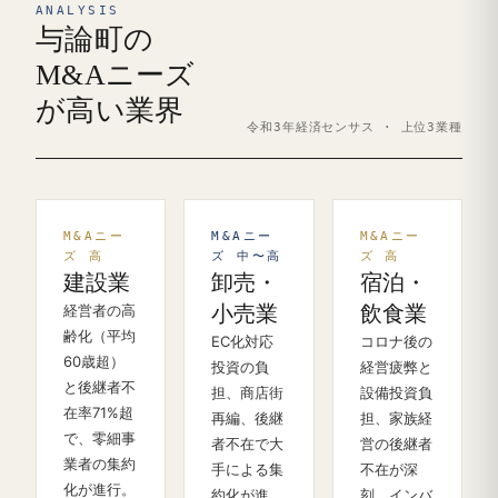
ANALYSIS
与論町の
M&Aニーズ
が高い業界
令和3年経済センサス · 上位3業種
M&Aニー
M&Aニー
M&Aニー
ズ 高
ズ 中〜高
ズ 高
建設業
卸売・
宿泊・
経営者の高
小売業
飲食業
齢化（平均
EC化対応
コロナ後の
60歳超）
投資の負
経営疲弊と
と後継者不
担、商店街
設備投資負
在率71%超
再編、後継
担、家族経
で、零細事
者不在で大
営の後継者
業者の集約
手による集
不在が深
化が進行。
約化が進
刻。インバ