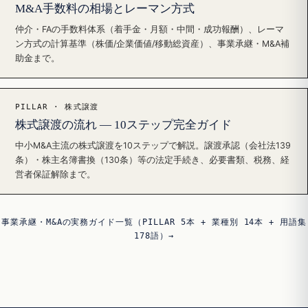
M&A手数料の相場とレーマン方式
仲介・FAの手数料体系（着手金・月額・中間・成功報酬）、レーマ
ン方式の計算基準（株価/企業価値/移動総資産）、事業承継・M&A補
助金まで。
PILLAR · 株式譲渡
株式譲渡の流れ — 10ステップ完全ガイド
中小M&A主流の株式譲渡を10ステップで解説。譲渡承認（会社法139
条）・株主名簿書換（130条）等の法定手続き、必要書類、税務、経
営者保証解除まで。
事業承継・M&Aの実務ガイド一覧（PILLAR 5本 + 業種別 14本 + 用語集
178語）→