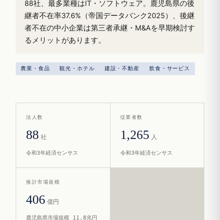
88社、最多業種はIT・ソフトウェア。鹿児島県の後
継者不在率37.6%（帝国データバンク2025）、後継
者不在の中小企業は第三者承継・M&Aを早期検討す
るメリットがあります。
農業・食品
観光・ホテル
建設・不動産
飲食・サービス
法人数
従業者数
88
1,265
社
人
令和3年経済センサス
令和3年経済センサス
推計市場規模
406
億円
鹿児島県市場規模 11.8兆円