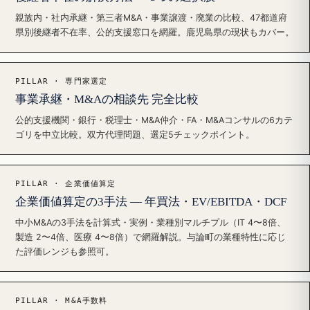
親族内・社内承継・第三者M&A・事業譲渡・廃業の比較、47都道府
県別後継者不在率、公的支援窓口を網羅。鹿児島県の現状もカバー。
PILLAR · 専門家選定
事業承継・M&Aの相談先 完全比較
公的支援機関・銀行・税理士・M&A仲介・FA・M&Aコンサルの6カテ
ゴリを中立比較。双方代理問題、選定5チェックポイント。
PILLAR · 企業価値算定
企業価値算定の3手法 — 年買法・EV/EBITDA・DCF
中小M&Aの3手法を計算式・実例・業種別マルチプル（IT 4〜8倍、
製造 2〜4倍、医療 4〜8倍）で網羅解説。与論町の業種特性に応じ
た評価レンジも参照可。
PILLAR · M&A手数料