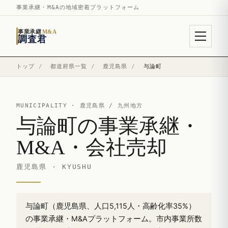
事業承継・M&Aの地域密着プラットフォーム
事業承継
M&A
調査君
トップ
/
都道府県一覧
/
鹿児島県
/
与論町
MUNICIPALITY ·
鹿児島県
/ 九州地方
与論町の事業承継・
M&A・会社売却
鹿児島県 · KYUSHU
与論町（鹿児島県、人口5,115人・高齢化率35%）
の事業承継・M&Aプラットフォーム。市内事業所数