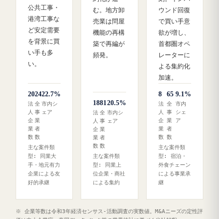
公共工事・
む。地方卸
ウンド回復
港湾工事な
売業は問屋
で買い手意
ど安定需要
機能の再構
欲が増し、
を背景に買
築で再編が
首都圏オペ
い手も多
頻発。
レーターに
い。
よる集約化
加速。
20
24
22.7%
8
65
9.1%
18
81
20.5%
法
全
市内シ
法
全
市内
人
事
ェア
人
事
シェ
法
全
市内シ
企
業
企
業
ア
人
事
ェア
業
者
業
者
企
業
数
数
数
数
業
者
数
数
主な案件類
主な案件類
型: 同業大
主な案件類
型: 宿泊・
手・地元有力
型: 同業上
外食チェーン
企業による友
位企業・商社
による事業承
好的承継
による集約
継
※ 企業等数は令和3年経済センサス‐活動調査の実数値。M&Aニーズの定性評