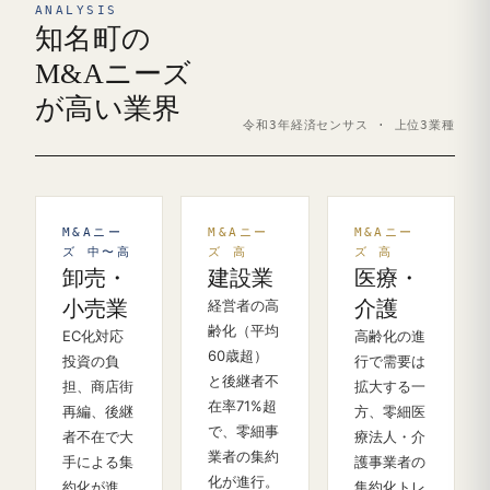
ANALYSIS
知名町の
M&Aニーズ
が高い業界
令和3年経済センサス · 上位3業種
M&Aニー
M&Aニー
M&Aニー
ズ 中〜高
ズ 高
ズ 高
卸売・
建設業
医療・
小売業
経営者の高
介護
齢化（平均
EC化対応
高齢化の進
60歳超）
投資の負
行で需要は
と後継者不
担、商店街
拡大する一
在率71%超
再編、後継
方、零細医
で、零細事
者不在で大
療法人・介
業者の集約
手による集
護事業者の
化が進行。
約化が進
集約化トレ