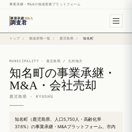
事業承継・M&Aの地域密着プラットフォーム
事業承継
M&A
調査君
トップ
/
都道府県一覧
/
鹿児島県
/
知名町
MUNICIPALITY ·
鹿児島県
/ 九州地方
知名町の事業承継・
M&A・会社売却
鹿児島県 · KYUSHU
知名町（鹿児島県、人口5,750人・高齢化率
37.6%）の事業承継・M&Aプラットフォーム。市内