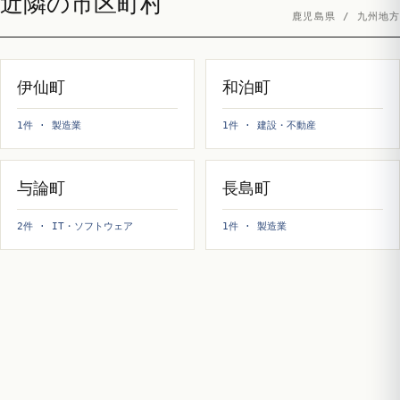
近隣の市区町村
鹿児島県 / 九州地方
伊仙町
和泊町
1件 · 製造業
1件 · 建設・不動産
与論町
長島町
2件 · IT・ソフトウェア
1件 · 製造業