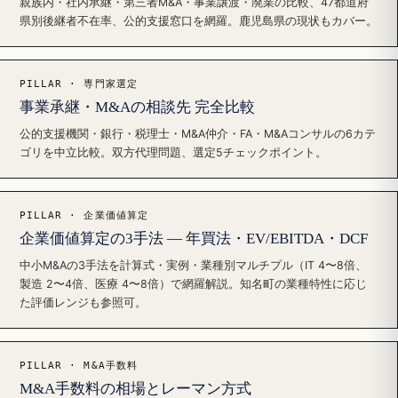
親族内・社内承継・第三者M&A・事業譲渡・廃業の比較、47都道府
県別後継者不在率、公的支援窓口を網羅。鹿児島県の現状もカバー。
PILLAR · 専門家選定
事業承継・M&Aの相談先 完全比較
公的支援機関・銀行・税理士・M&A仲介・FA・M&Aコンサルの6カテ
ゴリを中立比較。双方代理問題、選定5チェックポイント。
PILLAR · 企業価値算定
企業価値算定の3手法 — 年買法・EV/EBITDA・DCF
中小M&Aの3手法を計算式・実例・業種別マルチプル（IT 4〜8倍、
製造 2〜4倍、医療 4〜8倍）で網羅解説。知名町の業種特性に応じ
た評価レンジも参照可。
PILLAR · M&A手数料
M&A手数料の相場とレーマン方式