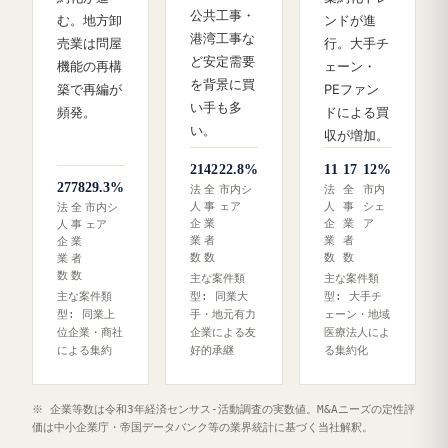
公共工事・
む。地方卸
ンドが進
港湾工事な
売業は問屋
行。大手チ
ど安定需要
機能の再構
ェーン・
を背景に買
築で再編が
PEファン
い手も多
頻発。
ドによる買
い。
収が増加。
21
42
22.8%
11
17
12%
27
78
29.3%
法
全
市内シ
法
全
市内
人
事
ェア
人
事
シェ
法
全
市内シ
企
業
企
業
ア
人
事
ェア
業
者
業
者
企
業
数
数
数
数
業
者
数
数
主な案件類
主な案件類
主な案件類
型: 同業大
型: 大手チ
型: 同業上
手・地元有力
ェーン・地域
位企業・商社
企業による友
医療法人によ
による集約
好的承継
る集約化
※ 企業等数は令和3年経済センサス‐活動調査の実数値。M&Aニーズの定性評
価は中小企業庁・帝国データバンク等の業界統計に基づく当社解釈。