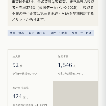
事業所数92社、最多業種は製造業。鹿児島県の後継
者不在率37.6%（帝国データバンク2025）、後継者
不在の中小企業は第三者承継・M&Aを早期検討する
メリットがあります。
農業・食品
観光・ホテル
建設・不動産
飲食・サービス
法人数
従業者数
92
1,546
社
人
令和3年経済センサス
令和3年経済センサス
推計市場規模
424
億円
鹿児島県市場規模 11.8兆円