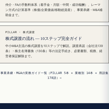
仲介・FAの手数料体系（着手金・月額・中間・成功報酬）、レーマ
ン方式の計算基準（株価/企業価値/移動総資産）、事業承継・M&A補
助金まで。
PILLAR · 株式譲渡
株式譲渡の流れ — 10ステップ完全ガイド
中小M&A主流の株式譲渡を10ステップで解説。譲渡承認（会社法139
条）・株主名簿書換（130条）等の法定手続き、必要書類、税務、経
営者保証解除まで。
事業承継・M&Aの実務ガイド一覧（PILLAR 5本 + 業種別 14本 + 用語集
178語）→