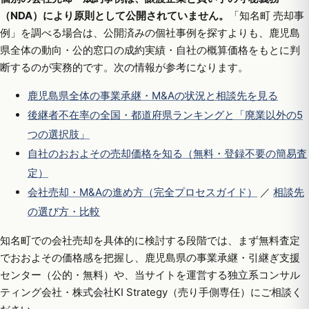
（NDA）により原則として公開されていません。
「知名町 売却事
例」を調べる場合は、公開済みの個社事例を探すよりも、鹿児島
県全体の動向・公的窓口の成約実績・自社の概算価格をもとに判
断するのが実務的です。次の情報が参考になります。
鹿児島県全体の事業承継・M&Aの状況と相談先を見る
後継者不在率の全国・都道府県ランキングと「廃業以外の5
つの選択肢」
自社のおおよその売却価格を知る（無料・登録不要の簡易査
定）
会社売却・M&Aの進め方（完全プロセスガイド）
／
相談先
の選び方・比較
知名町での会社売却を具体的に検討する段階では、まず無料査定
でおおよその価格感を把握し、鹿児島県の事業承継・引継ぎ支援
センター（公的・無料）や、当サイトを運営する独立系コンサル
ティング会社・株式会社KI Strategy（売り手側専任）にご相談く