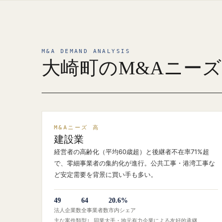
M&A DEMAND ANALYSIS
大崎町のM&Aニー
M&Aニーズ 高
建設業
経営者の高齢化（平均60歳超）と後継者不在率71%超
で、零細事業者の集約化が進行。公共工事・港湾工事な
ど安定需要を背景に買い手も多い。
49
64
20.6%
法人企業数
全事業者数
市内シェア
主な案件類型: 同業大手・地元有力企業による友好的承継