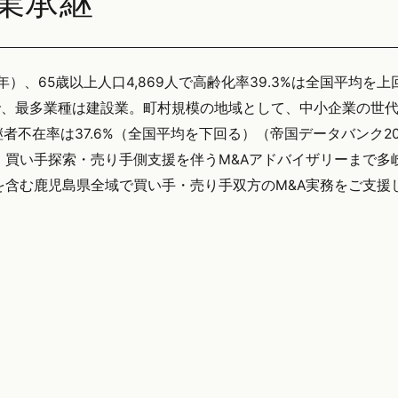
業承継
0年）、65歳以上人口4,869人で高齢化率39.3%は全国平均を
で、最多業種は建設業。町村規模の地域として、中小企業の世
不在率は37.6%（全国平均を下回る）（帝国データバンク20
、買い手探索・売り手側支援を伴うM&Aアドバイザリーまで多
大崎町を含む鹿児島県全域で買い手・売り手双方のM&A実務をご支援