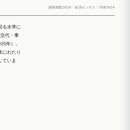
国勢調査2020・経済センサス・TDB2024
上回る水準に
代交代・事
25年）。
岐にわたり
していま