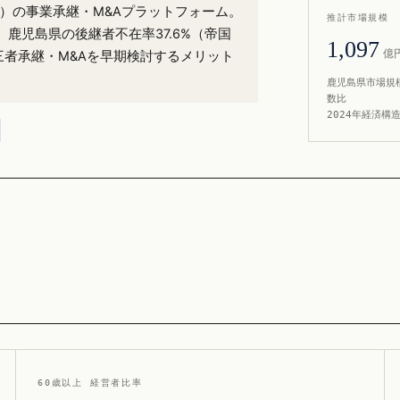
3%）の事業承継・M&Aプラットフォーム。
推計市場規模
。鹿児島県の後継者不在率37.6%（帝国
1,097
億
三者承継・M&Aを早期検討するメリット
鹿児島県市場規模
数比
2024年経済構
60歳以上 経営者比率