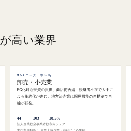
ズが高い業界
M&Aニーズ 中〜高
卸売・小売業
EC化対応投資の負担、商店街再編、後継者不在で大手に
よる集約化が進む。地方卸売業は問屋機能の再構築で再
編が頻発。
44
103
18.5%
法人企業数
全事業者数
市内シェア
主な案件類型: 同業上位企業・商社による集約