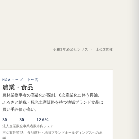
令和3年経済センサス · 上位3業種
M&Aニーズ 中〜高
農業・食品
農林業従事者の高齢化が深刻、6次産業化に伴う再編、
ふるさと納税・観光土産販路を持つ地域ブランド食品は
買い手評価が高い。
30
30
12.6%
法人企業数
全事業者数
市内シェア
主な案件類型: 食品商社・地域ブランドホールディングスへの承
継