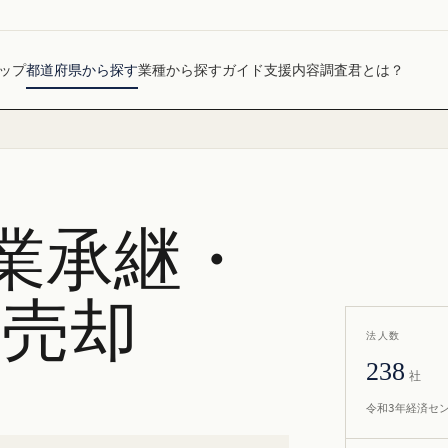
ップ
都道府県から探す
業種から探す
ガイド
支援内容
調査君とは？
業承継・
社売却
法人数
238
社
令和3年経済セ