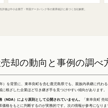
定性評価は中小企業庁・帝国データバンク等の業界統計に基づく当社解釈。
社売却の動向と事例の調べ
025年）を背景に、東串良町を含む鹿児島県でも、親族内承継に代わ
域に根ざした企業ほど引き継ぎ手を見つけやすい傾向があります。
務（NDA）により原則として公開されていません。
「東串良町 売
算価格をもとに判断するのが実務的です。次の情報が参考になりま