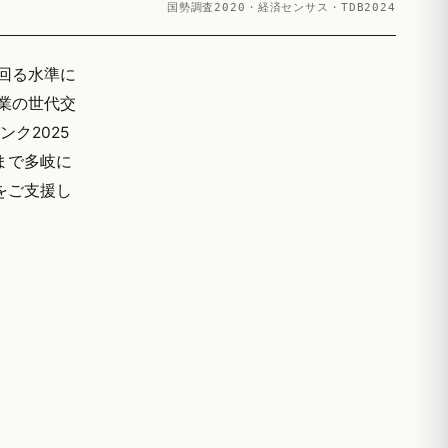
国勢調査2020・経済センサス・TDB2024
上回る水準に
業の世代交
ク2025
まで多岐に
務をご支援し