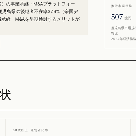
7%）の事業承継・M&Aプラットフォー
推計市場規模
児島県の後継者不在率37.6%（帝国デ
507
億円
者承継・M&Aを早期検討するメリットが
鹿児島県市場規模
数比
2024年経済構
現状
60歳以上 経営者比率