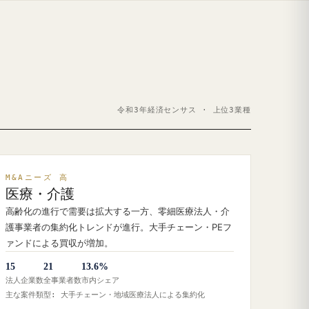
令和3年経済センサス · 上位3業種
M&Aニーズ 高
医療・介護
高齢化の進行で需要は拡大する一方、零細医療法人・介
護事業者の集約化トレンドが進行。大手チェーン・PEフ
ァンドによる買収が増加。
15
21
13.6%
法人企業数
全事業者数
市内シェア
主な案件類型: 大手チェーン・地域医療法人による集約化