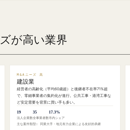
ーズが高い業界
M&Aニーズ 高
建設業
経営者の高齢化（平均60歳超）と後継者不在率71%超
で、零細事業者の集約化が進行。公共工事・港湾工事な
ど安定需要を背景に買い手も多い。
19
35
17.3%
法人企業数
全事業者数
市内シェア
主な案件類型: 同業大手・地元有力企業による友好的承継