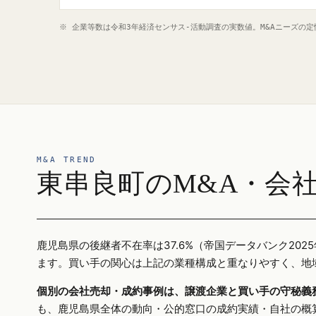
※ 企業等数は令和3年経済センサス‐活動調査の実数値。M&Aニーズの
M&A TREND
東串良町のM&A・会
鹿児島県の後継者不在率は37.6%（帝国データバンク2
ます。買い手の関心は上記の業種構成と重なりやすく、地
個別の会社売却・成約事例は、譲渡企業と買い手の守秘義
も、鹿児島県全体の動向・公的窓口の成約実績・自社の概