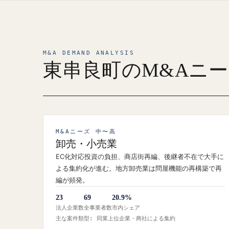
M&A DEMAND ANALYSIS
東串良町のM&Aニ
M&Aニーズ 中〜高
卸売・小売業
EC化対応投資の負担、商店街再編、後継者不在で大手に
よる集約化が進む。地方卸売業は問屋機能の再構築で再
編が頻発。
23
69
20.9%
法人企業数
全事業者数
市内シェア
主な案件類型: 同業上位企業・商社による集約