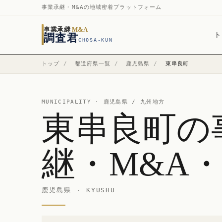
事業承継・M&Aの地域密着プラットフォーム
事業承継
M&A
ト
調査君
CHOSA-KUN
トップ
/
都道府県一覧
/
鹿児島県
/
東串良町
MUNICIPALITY ·
鹿児島県
/ 九州地方
東串良町の
継・M&A
鹿児島県 · KYUSHU