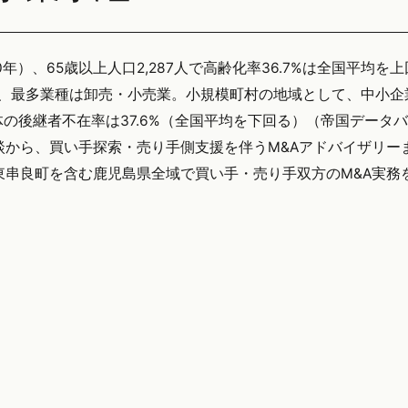
0年）、65歳以上人口2,287人で高齢化率36.7%は全国平均を
で、最多業種は卸売・小売業。小規模町村の地域として、中小企
後継者不在率は37.6%（全国平均を下回る）（帝国データバン
談から、買い手探索・売り手側支援を伴うM&Aアドバイザリー
yでは東串良町を含む鹿児島県全域で買い手・売り手双方のM&A実