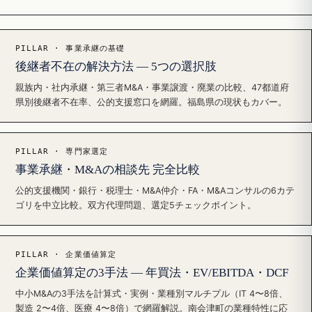
PILLAR · 事業承継の基礎
後継者不在の解決方法 — 5つの選択肢
親族内・社内承継・第三者M&A・事業譲渡・廃業の比較、47都道府
県別後継者不在率、公的支援窓口を網羅。福島県の現状もカバー。
PILLAR · 専門家選定
事業承継・M&Aの相談先 完全比較
公的支援機関・銀行・税理士・M&A仲介・FA・M&Aコンサルの6カテ
ゴリを中立比較。双方代理問題、選定5チェックポイント。
PILLAR · 企業価値算定
企業価値算定の3手法 — 年買法・EV/EBITDA・DCF
中小M&Aの3手法を計算式・実例・業種別マルチプル（IT 4〜8倍、
製造 2〜4倍、医療 4〜8倍）で網羅解説。南会津町の業種特性に応