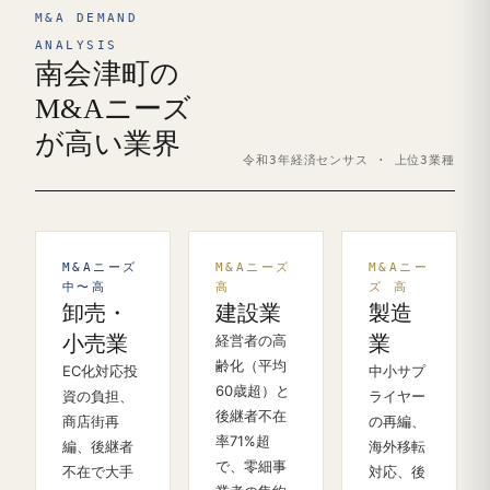
M&A DEMAND
ANALYSIS
南会津町の
M&Aニーズ
が高い業界
令和3年経済センサス · 上位3業種
M&Aニーズ
M&Aニーズ
M&Aニー
中〜高
高
ズ 高
卸売・
建設業
製造
小売業
経営者の高
業
齢化（平均
EC化対応投
中小サプ
60歳超）と
資の負担、
ライヤー
後継者不在
商店街再
の再編、
率71%超
編、後継者
海外移転
で、零細事
不在で大手
対応、後