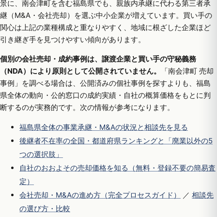
景に、南会津町を含む福島県でも、親族内承継に代わる第三者承
継（M&A・会社売却）を選ぶ中小企業が増えています。買い手の
関心は上記の業種構成と重なりやすく、地域に根ざした企業ほど
引き継ぎ手を見つけやすい傾向があります。
個別の会社売却・成約事例は、譲渡企業と買い手の守秘義務
（NDA）により原則として公開されていません。
「南会津町 売却
事例」を調べる場合は、公開済みの個社事例を探すよりも、福島
県全体の動向・公的窓口の成約実績・自社の概算価格をもとに判
断するのが実務的です。次の情報が参考になります。
福島県全体の事業承継・M&Aの状況と相談先を見る
後継者不在率の全国・都道府県ランキングと「廃業以外の5
つの選択肢」
自社のおおよその売却価格を知る（無料・登録不要の簡易査
定）
会社売却・M&Aの進め方（完全プロセスガイド）
／
相談先
の選び方・比較