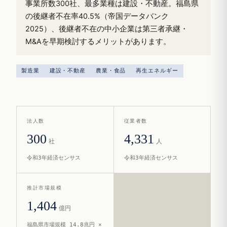
事業所数300社、最多業種は建設・不動産。福島県
の後継者不在率40.5%（帝国データバンク
2025）、後継者不在の中小企業は第三者承継・
M&Aを早期検討するメリットがあります。
製造業
建設・不動産
農業・食品
再生エネルギー
法人数
従業者数
300
4,331
社
人
令和3年経済センサス
令和3年経済センサス
推計市場規模
1,404
億円
福島県市場規模 14.8兆円 ×