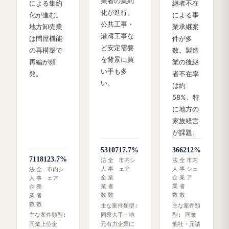
業者の集約
による集約
継者不在
化が進行。
化が進む。
による事
公共工事・
地方卸売業
業承継案
港湾工事な
は問屋機能
件が多
ど安定需要
の再構築で
数。製造
を背景に買
再編が頻
業の後継
い手も多
発。
者不在率
い。
は約
58%、特
に地方の
家族経営
が課題。
53
107
17.7%
36
62
12%
71
181
23.7%
法
全
市内シ
法
全
市内
人
事
ェア
人
事
シェ
法
全
市内シ
企
業
企
業
ア
人
事
ェア
業
者
業
者
企
業
数
数
数
数
業
者
数
数
主な案件類型:
主な案件類
主な案件類型:
同業大手・地
型: 同業
同業上位企
元有力企業に
他社・元請