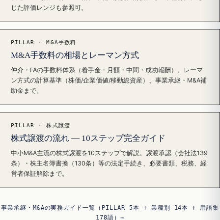
じた評価レンジも参照可。
PILLAR · M&A手数料
M&A手数料の相場とレーマン方式
仲介・FAの手数料体系（着手金・月額・中間・成功報酬）、レーマ
ン方式の計算基準（株価/企業価値/移動総資産）、事業承継・M&A補
助金まで。
PILLAR · 株式譲渡
株式譲渡の流れ — 10ステップ完全ガイド
中小M&A主流の株式譲渡を10ステップで解説。譲渡承認（会社法139
条）・株主名簿書換（130条）等の法定手続き、必要書類、税務、経
営者保証解除まで。
事業承継・M&Aの実務ガイド一覧（PILLAR 5本 + 業種別 14本 + 用語集
178語）→