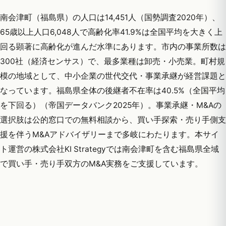
南会津町（福島県）の人口は14,451人（国勢調査2020年）、
65歳以上人口6,048人で高齢化率41.9%は全国平均を大きく上
回る顕著に高齢化が進んだ水準にあります。市内の事業所数は
300社（経済センサス）で、最多業種は卸売・小売業。町村規
模の地域として、中小企業の世代交代・事業承継が経営課題と
なっています。福島県全体の後継者不在率は40.5%（全国平均
を下回る）（帝国データバンク2025年）。事業承継・M&Aの
選択肢は公的窓口での無料相談から、買い手探索・売り手側支
援を伴うM&Aアドバイザリーまで多岐にわたります。本サイ
ト運営の株式会社KI Strategyでは南会津町を含む福島県全域
で買い手・売り手双方のM&A実務をご支援しています。