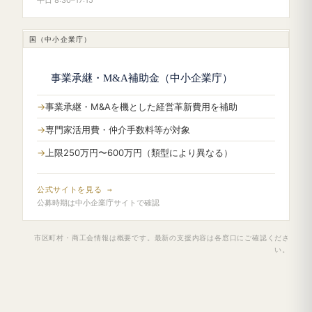
国（中小企業庁）
事業承継・M&A補助金（中小企業庁）
事業承継・M&Aを機とした経営革新費用を補助
専門家活用費・仲介手数料等が対象
上限250万円〜600万円（類型により異なる）
公式サイトを見る →
公募時期は中小企業庁サイトで確認
市区町村・商工会情報は概要です。最新の支援内容は各窓口にご確認くださ
い。