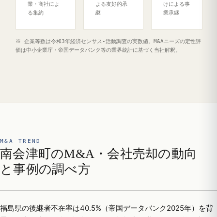
業・商社によ
よる友好的承
けによる事
る集約
継
業承継
※ 企業等数は令和3年経済センサス‐活動調査の実数値。M&Aニーズの定性評
価は中小企業庁・帝国データバンク等の業界統計に基づく当社解釈。
M&A TREND
南会津町のM&A・会社売却の動向
と事例の調べ方
福島県の後継者不在率は40.5%（帝国データバンク2025年）を背