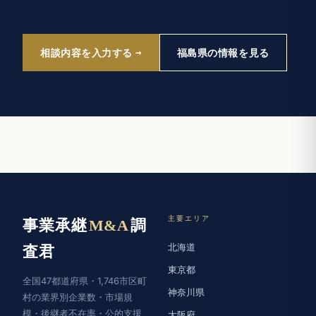
相談内容を入力する
福島県の情報を見る
主要エリア
事業承継
M&A
調
北海道
査君
東京都
全国47都道府県・1,746市区町
神奈川県
村の業界別企業数・市場規
模・後継者不在率・公的支援
大阪府