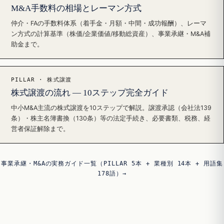
M&A手数料の相場とレーマン方式
仲介・FAの手数料体系（着手金・月額・中間・成功報酬）、レーマ
ン方式の計算基準（株価/企業価値/移動総資産）、事業承継・M&A補
助金まで。
PILLAR · 株式譲渡
株式譲渡の流れ — 10ステップ完全ガイド
中小M&A主流の株式譲渡を10ステップで解説。譲渡承認（会社法139
条）・株主名簿書換（130条）等の法定手続き、必要書類、税務、経
営者保証解除まで。
事業承継・M&Aの実務ガイド一覧（PILLAR 5本 + 業種別 14本 + 用語集
178語）→