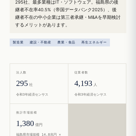
295社、最多業種はIT・ソフトウェア。福島県の後
継者不在率40.5%（帝国データバンク2025）、後
継者不在の中小企業は第三者承継・M&Aを早期検討
するメリットがあります。
製造業
建設・不動産
農業・食品
再生エネルギー
法人数
従業者数
295
4,193
社
人
令和3年経済センサス
令和3年経済センサス
推計市場規模
1,380
億円
福島県市場規模 14.8兆円 ×