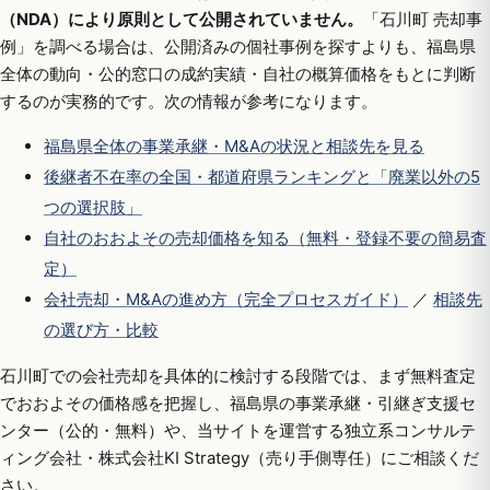
（NDA）により原則として公開されていません。
「石川町 売却事
例」を調べる場合は、公開済みの個社事例を探すよりも、福島県
全体の動向・公的窓口の成約実績・自社の概算価格をもとに判断
するのが実務的です。次の情報が参考になります。
福島県全体の事業承継・M&Aの状況と相談先を見る
後継者不在率の全国・都道府県ランキングと「廃業以外の5
つの選択肢」
自社のおおよその売却価格を知る（無料・登録不要の簡易査
定）
会社売却・M&Aの進め方（完全プロセスガイド）
／
相談先
の選び方・比較
石川町での会社売却を具体的に検討する段階では、まず無料査定
でおおよその価格感を把握し、福島県の事業承継・引継ぎ支援セ
ンター（公的・無料）や、当サイトを運営する独立系コンサルテ
ィング会社・株式会社KI Strategy（売り手側専任）にご相談くだ
さい。