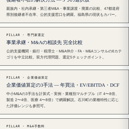
親族内・社内承継・第三者M&A・事業譲渡・廃業の比較、47都道府
県別後継者不在率、公的支援窓口を網羅。福島県の現状もカバー。
PILLAR · 専門家選定
事業承継・M&Aの相談先 完全比較
公的支援機関・銀行・税理士・M&A仲介・FA・M&Aコンサルの6カテ
ゴリを中立比較。双方代理問題、選定5チェックポイント。
PILLAR · 企業価値算定
企業価値算定の3手法 — 年買法・EV/EBITDA・DCF
中小M&Aの3手法を計算式・実例・業種別マルチプル（IT 4〜8倍、
製造 2〜4倍、医療 4〜8倍）で網羅解説。石川町の業種特性に応じ
た評価レンジも参照可。
PILLAR · M&A手数料