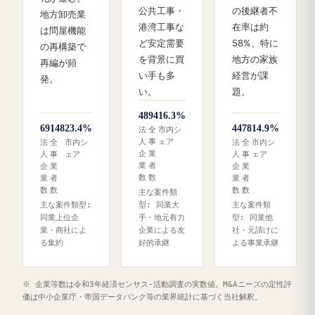
公共工事・
の後継者不
地方卸売業
港湾工事な
在率は約
は問屋機能
ど安定需要
58%、特に
の再構築で
を背景に買
地方の家族
再編が頻
い手も多
経営が課
発。
い。
題。
48
94
16.3%
69
148
23.4%
44
78
14.9%
法
全
市内シ
人
事
ェア
法
全
市内シ
法
全
市内シ
企
業
人
事
ェア
人
事
ェア
業
者
企
業
企
業
数
数
業
者
業
者
数
数
数
数
主な案件類
主な案件類型:
型: 同業大
主な案件類
同業上位企
手・地元有力
型: 同業他
業・商社によ
企業による友
社・元請けに
る集約
好的承継
よる事業承継
※ 企業等数は令和3年経済センサス‐活動調査の実数値。M&Aニーズの定性評
価は中小企業庁・帝国データバンク等の業界統計に基づく当社解釈。