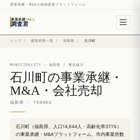
事業承継・M&Aの地域密着プラットフォーム
事業承継
M&A
調査君
トップ
/
都道府県一覧
/
福島県
/
石川町
MUNICIPALITY ·
福島県
/ 東北地方
石川町の事業承継・
M&A・会社売却
福島県 · TOHOKU
石川町（福島県、人口14,644人・高齢化率37.1%）
の事業承継・M&Aプラットフォーム。市内事業所数