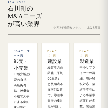
ANALYSIS
石川町の
M&Aニーズ
が高い業界
令和3年経済センサス · 上位3業種
M&Aニーズ
M&Aニー
M&Aニー
中〜高
ズ 高
ズ 高
卸売・
建設業
製造業
小売業
経営者の高
中小サプラ
齢化（平均
イヤーの再
EC化対応投
60歳超）
編、海外移
資の負担、
と後継者不
転対応、後
商店街再
在率71%超
継者不在に
編、後継者
で、零細事
よる事業承
不在で大手
業者の集約
継案件が多
による集約
化が進行。
数。製造業
化が進む。