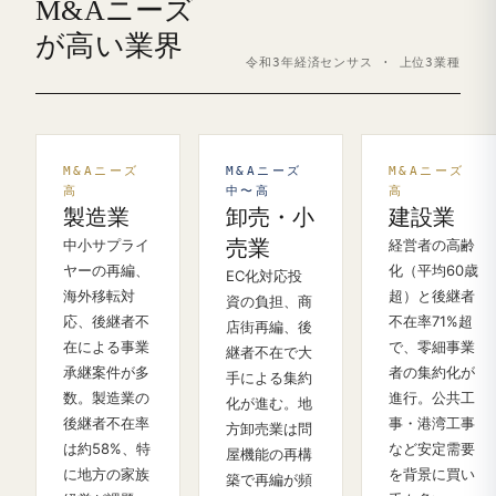
M&Aニーズ
が高い業界
令和3年経済センサス · 上位3業種
M&Aニーズ
M&Aニーズ
M&Aニーズ
高
中〜高
高
製造業
卸売・小
建設業
中小サプライ
売業
経営者の高齢
ヤーの再編、
化（平均60歳
EC化対応投
海外移転対
超）と後継者
資の負担、商
応、後継者不
不在率71%超
店街再編、後
在による事業
で、零細事業
継者不在で大
承継案件が多
者の集約化が
手による集約
数。製造業の
進行。公共工
化が進む。地
後継者不在率
事・港湾工事
方卸売業は問
は約58%、特
など安定需要
屋機能の再構
に地方の家族
を背景に買い
築で再編が頻