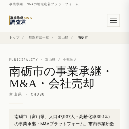
事業承継・M&Aの地域密着プラットフォーム
事業承継
M&A
調査君
トップ
/
都道府県一覧
/
富山県
/
南砺市
MUNICIPALITY ·
富山県
/ 中部地方
南砺市の事業承継・
M&A・会社売却
富山県 · CHUBU
南砺市（富山県、人口47,937人・高齢化率39.1%）
の事業承継・M&Aプラットフォーム。市内事業所数