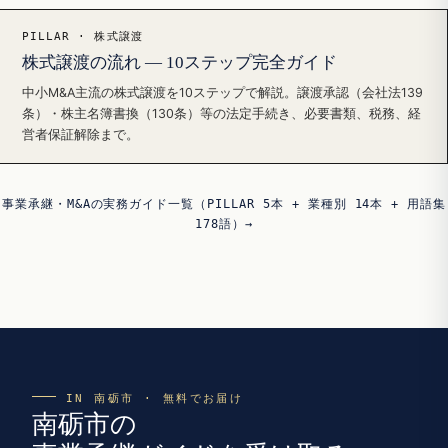
PILLAR · 株式譲渡
株式譲渡の流れ — 10ステップ完全ガイド
中小M&A主流の株式譲渡を10ステップで解説。譲渡承認（会社法139
条）・株主名簿書換（130条）等の法定手続き、必要書類、税務、経
営者保証解除まで。
事業承継・M&Aの実務ガイド一覧（PILLAR 5本 + 業種別 14本 + 用語集
178語）→
IN 南砺市 · 無料でお届け
南砺市の