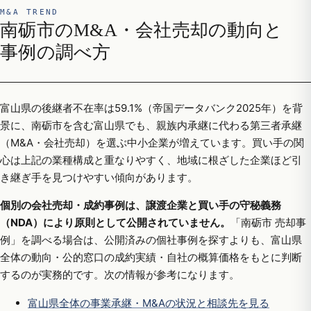
M&A TREND
南砺市のM&A・会社売却の動向と
事例の調べ方
富山県の後継者不在率は59.1%（帝国データバンク2025年）を背
景に、南砺市を含む富山県でも、親族内承継に代わる第三者承継
（M&A・会社売却）を選ぶ中小企業が増えています。買い手の関
心は上記の業種構成と重なりやすく、地域に根ざした企業ほど引
き継ぎ手を見つけやすい傾向があります。
個別の会社売却・成約事例は、譲渡企業と買い手の守秘義務
（NDA）により原則として公開されていません。
「南砺市 売却事
例」を調べる場合は、公開済みの個社事例を探すよりも、富山県
全体の動向・公的窓口の成約実績・自社の概算価格をもとに判断
するのが実務的です。次の情報が参考になります。
富山県全体の事業承継・M&Aの状況と相談先を見る