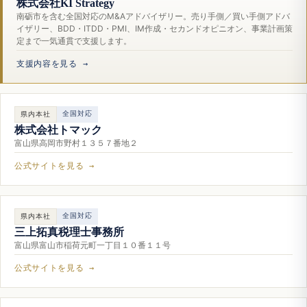
株式会社KI Strategy
南砺市を含む全国対応のM&Aアドバイザリー。売り手側／買い手側アドバ
イザリー、BDD・ITDD・PMI、IM作成・セカンドオピニオン、事業計画策
定まで一気通貫で支援します。
支援内容を見る →
全国対応
県内本社
株式会社トマック
富山県高岡市野村１３５７番地２
公式サイトを見る →
全国対応
県内本社
三上拓真税理士事務所
富山県富山市稲荷元町一丁目１０番１１号
公式サイトを見る →