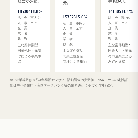
経営が課題。
手も多い。
発。
185
304
18.8%
141
305
14.4%
153
525
15.6%
法
全
市内シ
法
全
市内シ
人
事
ェア
人
事
ェア
法
全
市内シ
企
業
企
業
人
事
ェア
業
者
業
者
企
業
数
数
数
数
業
者
数
数
主な案件類型:
主な案件類型:
同業他社・元請
主な案件類型:
同業大手・地元
けによる事業承
同業上位企業・
有力企業による
継
商社による集約
友好的承継
※ 企業等数は令和3年経済センサス‐活動調査の実数値。M&Aニーズの定性評
価は中小企業庁・帝国データバンク等の業界統計に基づく当社解釈。