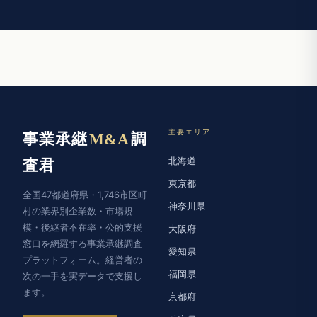
主要エリア
事業承継
M&A
調
北海道
査君
東京都
全国47都道府県・1,746市区町
神奈川県
村の業界別企業数・市場規
模・後継者不在率・公的支援
大阪府
窓口を網羅する事業承継調査
愛知県
プラットフォーム。経営者の
福岡県
次の一手を実データで支援し
ます。
京都府