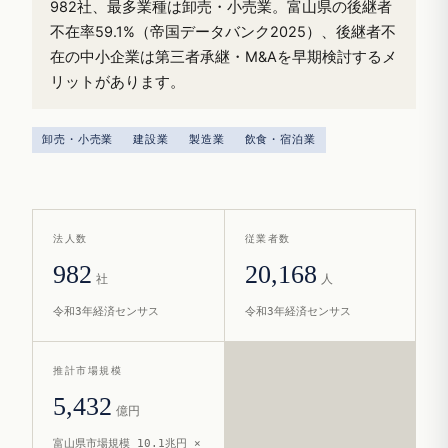
982社、最多業種は卸売・小売業。富山県の後継者
不在率59.1%（帝国データバンク2025）、後継者不
在の中小企業は第三者承継・M&Aを早期検討するメ
リットがあります。
卸売・小売業
建設業
製造業
飲食・宿泊業
法人数
従業者数
982
20,168
社
人
令和3年経済センサス
令和3年経済センサス
推計市場規模
5,432
億円
富山県市場規模 10.1兆円 ×