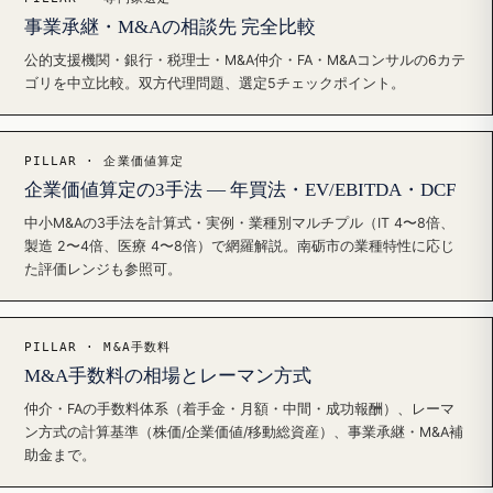
事業承継・M&Aの相談先 完全比較
公的支援機関・銀行・税理士・M&A仲介・FA・M&Aコンサルの6カテ
ゴリを中立比較。双方代理問題、選定5チェックポイント。
PILLAR · 企業価値算定
企業価値算定の3手法 — 年買法・EV/EBITDA・DCF
中小M&Aの3手法を計算式・実例・業種別マルチプル（IT 4〜8倍、
製造 2〜4倍、医療 4〜8倍）で網羅解説。南砺市の業種特性に応じ
た評価レンジも参照可。
PILLAR · M&A手数料
M&A手数料の相場とレーマン方式
仲介・FAの手数料体系（着手金・月額・中間・成功報酬）、レーマ
ン方式の計算基準（株価/企業価値/移動総資産）、事業承継・M&A補
助金まで。