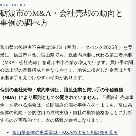
M&A TREND
砺波市のM&A・会社売却の動向と
事例の調べ方
富山県の後継者不在率は59.1%（帝国データバンク2025年）を背
景に、砺波市を含む富山県でも、親族内承継に代わる第三者承継
（M&A・会社売却）を選ぶ中小企業が増えています。買い手の関
心は上記の業種構成と重なりやすく、地域に根ざした企業ほど引
き継ぎ手を見つけやすい傾向があります。
個別の会社売却・成約事例は、譲渡企業と買い手の守秘義務
（NDA）により原則として公開されていません。
「砺波市 売却事
例」を調べる場合は、公開済みの個社事例を探すよりも、富山県
全体の動向・公的窓口の成約実績・自社の概算価格をもとに判断
するのが実務的です。次の情報が参考になります。
富山県全体の事業承継・M&Aの状況と相談先を見る