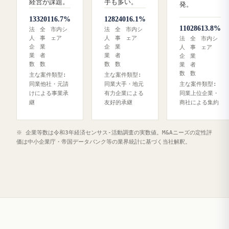
経営が課題。
手も多い。
発。
133
201
16.7%
128
240
16.1%
110
286
13.8%
法
全
市内シ
法
全
市内シ
人
事
ェア
人
事
ェア
法
全
市内シ
企
業
企
業
人
事
ェア
業
者
業
者
企
業
数
数
数
数
業
者
数
数
主な案件類型:
主な案件類型:
同業他社・元請
同業大手・地元
主な案件類型:
けによる事業承
有力企業による
同業上位企業・
継
友好的承継
商社による集約
※ 企業等数は令和3年経済センサス‐活動調査の実数値。M&Aニーズの定性評
価は中小企業庁・帝国データバンク等の業界統計に基づく当社解釈。