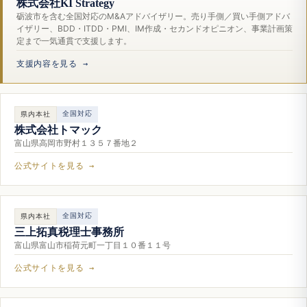
株式会社KI Strategy
砺波市を含む全国対応のM&Aアドバイザリー。売り手側／買い手側アドバ
イザリー、BDD・ITDD・PMI、IM作成・セカンドオピニオン、事業計画策
定まで一気通貫で支援します。
支援内容を見る →
全国対応
県内本社
株式会社トマック
富山県高岡市野村１３５７番地２
公式サイトを見る →
全国対応
県内本社
三上拓真税理士事務所
富山県富山市稲荷元町一丁目１０番１１号
公式サイトを見る →