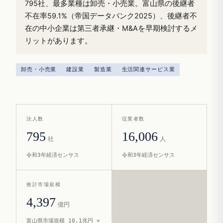
795社、最多業種は卸売・小売業。富山県の後継者
不在率59.1%（帝国データバンク2025）、後継者不
在の中小企業は第三者承継・M&Aを早期検討するメ
リットがあります。
卸売・小売業
建設業
製造業
生活関連サービス業
法人数
従業者数
795
16,006
社
人
令和3年経済センサス
令和3年経済センサス
推計市場規模
4,397
億円
富山県市場規模 10.1兆円 ×