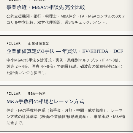
事業承継・M&Aの相談先 完全比較
公的支援機関・銀行・税理士・M&A仲介・FA・M&Aコンサルの6カテ
ゴリを中立比較。双方代理問題、選定5チェックポイント。
PILLAR · 企業価値算定
企業価値算定の3手法 — 年買法・EV/EBITDA・DCF
中小M&Aの3手法を計算式・実例・業種別マルチプル（IT 4〜8倍、
製造 2〜4倍、医療 4〜8倍）で網羅解説。砺波市の業種特性に応じ
た評価レンジも参照可。
PILLAR · M&A手数料
M&A手数料の相場とレーマン方式
仲介・FAの手数料体系（着手金・月額・中間・成功報酬）、レーマ
ン方式の計算基準（株価/企業価値/移動総資産）、事業承継・M&A補
助金まで。