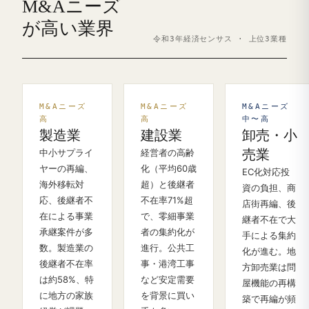
M&Aニーズ
が高い業界
令和3年経済センサス · 上位3業種
M&Aニーズ
M&Aニーズ
M&Aニーズ
高
高
中〜高
製造業
建設業
卸売・小
中小サプライ
経営者の高齢
売業
ヤーの再編、
化（平均60歳
EC化対応投
海外移転対
超）と後継者
資の負担、商
応、後継者不
不在率71%超
店街再編、後
在による事業
で、零細事業
継者不在で大
承継案件が多
者の集約化が
手による集約
数。製造業の
進行。公共工
化が進む。地
後継者不在率
事・港湾工事
方卸売業は問
は約58%、特
など安定需要
屋機能の再構
に地方の家族
を背景に買い
築で再編が頻