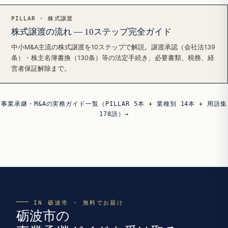
PILLAR · 株式譲渡
株式譲渡の流れ — 10ステップ完全ガイド
中小M&A主流の株式譲渡を10ステップで解説。譲渡承認（会社法139
条）・株主名簿書換（130条）等の法定手続き、必要書類、税務、経
営者保証解除まで。
事業承継・M&Aの実務ガイド一覧（PILLAR 5本 + 業種別 14本 + 用語集
178語）→
IN 砺波市 · 無料でお届け
砺波市の