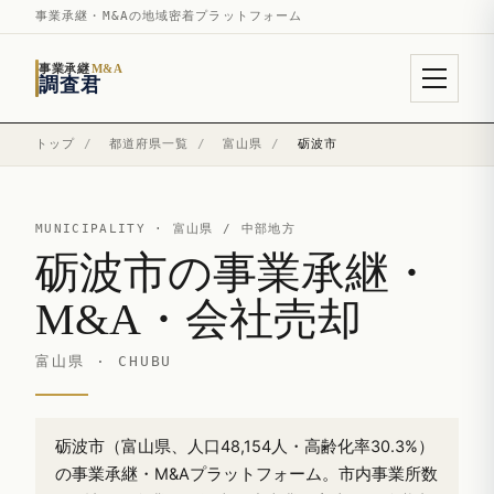
事業承継・M&Aの地域密着プラットフォーム
事業承継
M&A
調査君
トップ
/
都道府県一覧
/
富山県
/
砺波市
MUNICIPALITY ·
富山県
/ 中部地方
砺波市の事業承継・
M&A・会社売却
富山県 · CHUBU
砺波市（富山県、人口48,154人・高齢化率30.3%）
の事業承継・M&Aプラットフォーム。市内事業所数