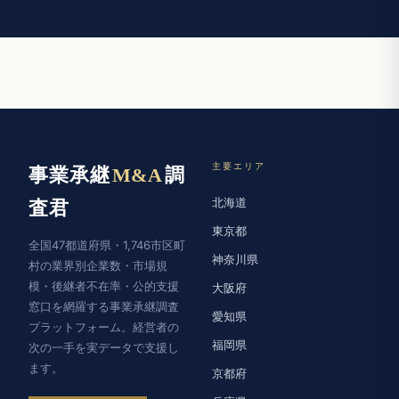
主要エリア
事業承継
M&A
調
北海道
査君
東京都
全国47都道府県・1,746市区町
神奈川県
村の業界別企業数・市場規
模・後継者不在率・公的支援
大阪府
窓口を網羅する事業承継調査
愛知県
プラットフォーム。経営者の
福岡県
次の一手を実データで支援し
ます。
京都府