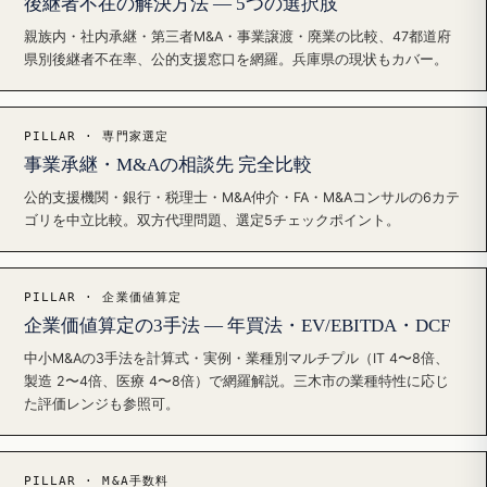
後継者不在の解決方法 — 5つの選択肢
親族内・社内承継・第三者M&A・事業譲渡・廃業の比較、47都道府
県別後継者不在率、公的支援窓口を網羅。兵庫県の現状もカバー。
PILLAR · 専門家選定
事業承継・M&Aの相談先 完全比較
公的支援機関・銀行・税理士・M&A仲介・FA・M&Aコンサルの6カテ
ゴリを中立比較。双方代理問題、選定5チェックポイント。
PILLAR · 企業価値算定
企業価値算定の3手法 — 年買法・EV/EBITDA・DCF
中小M&Aの3手法を計算式・実例・業種別マルチプル（IT 4〜8倍、
製造 2〜4倍、医療 4〜8倍）で網羅解説。三木市の業種特性に応じ
た評価レンジも参照可。
PILLAR · M&A手数料