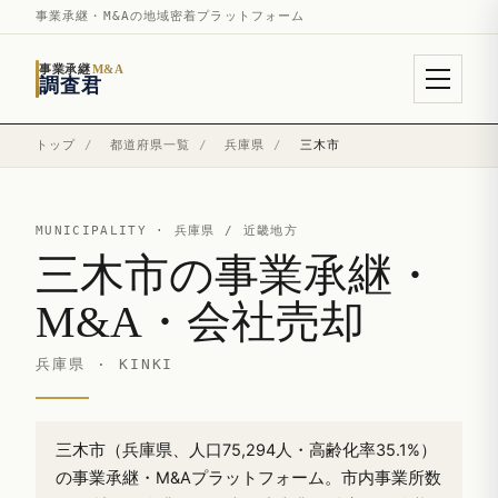
事業承継・M&Aの地域密着プラットフォーム
事業承継
M&A
調査君
トップ
/
都道府県一覧
/
兵庫県
/
三木市
MUNICIPALITY ·
兵庫県
/ 近畿地方
三木市の事業承継・
M&A・会社売却
兵庫県 · KINKI
三木市（兵庫県、人口75,294人・高齢化率35.1%）
の事業承継・M&Aプラットフォーム。市内事業所数