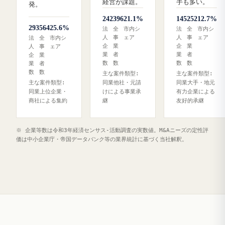
経営が課題。
手も多い。
発。
242
396
21.1%
145
252
12.7%
293
564
25.6%
法
全
市内シ
法
全
市内シ
人
事
ェア
人
事
ェア
法
全
市内シ
企
業
企
業
人
事
ェア
業
者
業
者
企
業
数
数
数
数
業
者
数
数
主な案件類型:
主な案件類型:
主な案件類型:
同業他社・元請
同業大手・地元
同業上位企業・
けによる事業承
有力企業による
商社による集約
継
友好的承継
※ 企業等数は令和3年経済センサス‐活動調査の実数値。M&Aニーズの定性評
価は中小企業庁・帝国データバンク等の業界統計に基づく当社解釈。