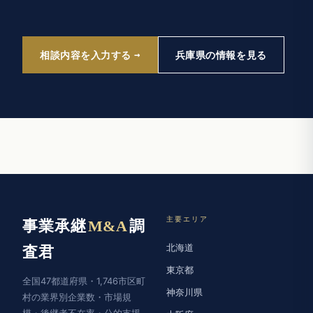
相談内容を入力する
兵庫県の情報を見る
主要エリア
事業承継
M&A
調
北海道
査君
東京都
全国47都道府県・1,746市区町
神奈川県
村の業界別企業数・市場規
模・後継者不在率・公的支援