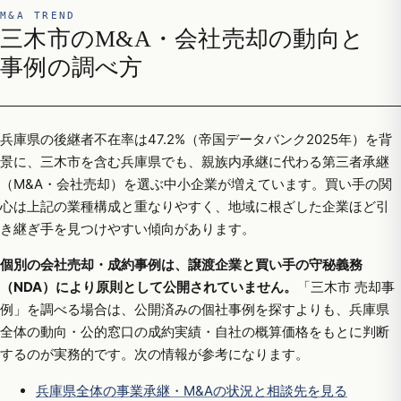
M&A TREND
三木市のM&A・会社売却の動向と
事例の調べ方
兵庫県の後継者不在率は47.2%（帝国データバンク2025年）を背
景に、三木市を含む兵庫県でも、親族内承継に代わる第三者承継
（M&A・会社売却）を選ぶ中小企業が増えています。買い手の関
心は上記の業種構成と重なりやすく、地域に根ざした企業ほど引
き継ぎ手を見つけやすい傾向があります。
個別の会社売却・成約事例は、譲渡企業と買い手の守秘義務
（NDA）により原則として公開されていません。
「三木市 売却事
例」を調べる場合は、公開済みの個社事例を探すよりも、兵庫県
全体の動向・公的窓口の成約実績・自社の概算価格をもとに判断
するのが実務的です。次の情報が参考になります。
兵庫県全体の事業承継・M&Aの状況と相談先を見る