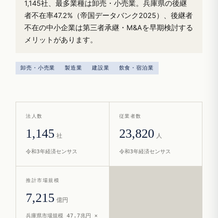
1,145社、最多業種は卸売・小売業。兵庫県の後継
者不在率47.2%（帝国データバンク2025）、後継者
不在の中小企業は第三者承継・M&Aを早期検討する
メリットがあります。
卸売・小売業
製造業
建設業
飲食・宿泊業
法人数
従業者数
1,145
23,820
社
人
令和3年経済センサス
令和3年経済センサス
推計市場規模
7,215
億円
兵庫県市場規模 47.7兆円 ×