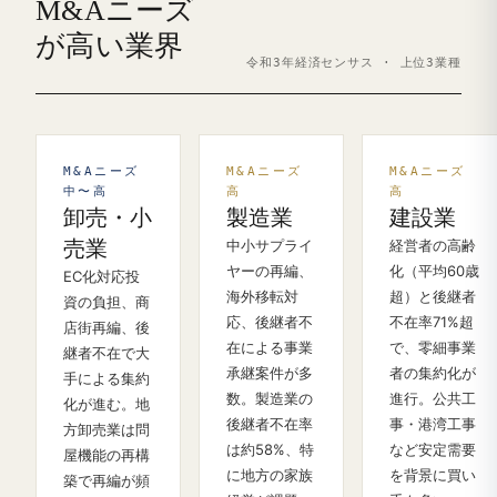
M&Aニーズ
が高い業界
令和3年経済センサス · 上位3業種
M&Aニーズ
M&Aニーズ
M&Aニーズ
中〜高
高
高
卸売・小
製造業
建設業
売業
中小サプライ
経営者の高齢
ヤーの再編、
化（平均60歳
EC化対応投
海外移転対
超）と後継者
資の負担、商
応、後継者不
不在率71%超
店街再編、後
在による事業
で、零細事業
継者不在で大
承継案件が多
者の集約化が
手による集約
数。製造業の
進行。公共工
化が進む。地
後継者不在率
事・港湾工事
方卸売業は問
は約58%、特
など安定需要
屋機能の再構
に地方の家族
を背景に買い
築で再編が頻