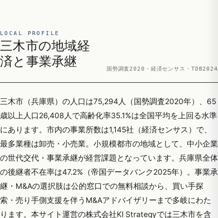
LOCAL PROFILE
三木市の地域経
済と事業承継
国勢調査2020・経済センサス・TDB2024
三木市（兵庫県）の人口は75,294人（国勢調査2020年）、65
歳以上人口26,408人で高齢化率35.1%は全国平均を上回る水準
にあります。市内の事業所数は1,145社（経済センサス）で、
最多業種は卸売・小売業。小規模都市の地域として、中小企業
の世代交代・事業承継が経営課題となっています。兵庫県全体
の後継者不在率は47.2%（帝国データバンク2025年）。事業承
継・M&Aの選択肢は公的窓口での無料相談から、買い手探
索・売り手側支援を伴うM&Aアドバイザリーまで多岐にわた
ります。本サイト運営の株式会社KI Strategyでは三木市を含