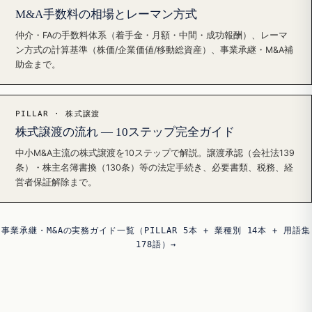
M&A手数料の相場とレーマン方式
仲介・FAの手数料体系（着手金・月額・中間・成功報酬）、レーマ
ン方式の計算基準（株価/企業価値/移動総資産）、事業承継・M&A補
助金まで。
PILLAR · 株式譲渡
株式譲渡の流れ — 10ステップ完全ガイド
中小M&A主流の株式譲渡を10ステップで解説。譲渡承認（会社法139
条）・株主名簿書換（130条）等の法定手続き、必要書類、税務、経
営者保証解除まで。
事業承継・M&Aの実務ガイド一覧（PILLAR 5本 + 業種別 14本 + 用語集
178語）→