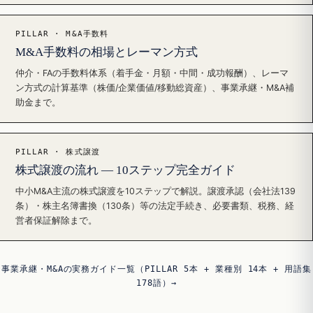
PILLAR · M&A手数料
M&A手数料の相場とレーマン方式
仲介・FAの手数料体系（着手金・月額・中間・成功報酬）、レーマ
ン方式の計算基準（株価/企業価値/移動総資産）、事業承継・M&A補
助金まで。
PILLAR · 株式譲渡
株式譲渡の流れ — 10ステップ完全ガイド
中小M&A主流の株式譲渡を10ステップで解説。譲渡承認（会社法139
条）・株主名簿書換（130条）等の法定手続き、必要書類、税務、経
営者保証解除まで。
事業承継・M&Aの実務ガイド一覧（PILLAR 5本 + 業種別 14本 + 用語集
178語）→