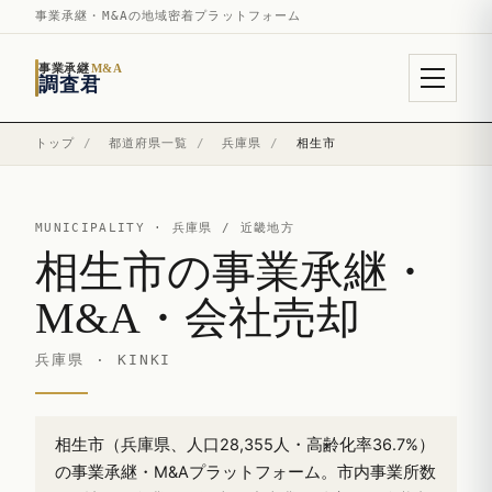
事業承継・M&Aの地域密着プラットフォーム
事業承継
M&A
調査君
トップ
/
都道府県一覧
/
兵庫県
/
相生市
MUNICIPALITY ·
兵庫県
/ 近畿地方
相生市の事業承継・
M&A・会社売却
兵庫県 · KINKI
相生市（兵庫県、人口28,355人・高齢化率36.7%）
の事業承継・M&Aプラットフォーム。市内事業所数