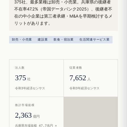
375社、最多業種は卸売・小売業。兵庫県の後継者
不在率47.2%（帝国データバンク2025）、後継者不
在の中小企業は第三者承継・M&Aを早期検討するメ
リットがあります。
卸売・小売業
建設業
飲食・宿泊業
生活関連サービス業
法人数
従業者数
375
7,652
社
人
令和3年経済センサス
令和3年経済センサス
推計市場規模
2,363
億円
兵庫県市場規模 47.7兆円 ×