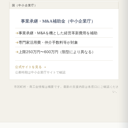
国（中小企業庁）
事業承継・M&A補助金（中小企業庁）
事業承継・M&Aを機とした経営革新費用を補助
専門家活用費・仲介手数料等が対象
上限250万円〜600万円（類型により異なる）
公式サイトを見る →
公募時期は中小企業庁サイトで確認
市区町村・商工会情報は概要です。最新の支援内容は各窓口にご確認くださ
い。