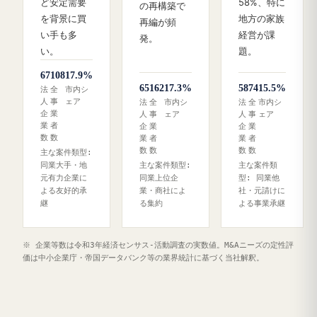
ど安定需要
58%、特に
の再構築で
を背景に買
地方の家族
再編が頻
い手も多
経営が課
発。
い。
題。
67
108
17.9%
65
162
17.3%
58
74
15.5%
法
全
市内シ
人
事
ェア
法
全
市内シ
法
全
市内シ
企
業
人
事
ェア
人
事
ェア
業
者
企
業
企
業
数
数
業
者
業
者
数
数
数
数
主な案件類型:
同業大手・地
主な案件類型:
主な案件類
元有力企業に
同業上位企
型: 同業他
よる友好的承
業・商社によ
社・元請けに
継
る集約
よる事業承継
※ 企業等数は令和3年経済センサス‐活動調査の実数値。M&Aニーズの定性評
価は中小企業庁・帝国データバンク等の業界統計に基づく当社解釈。