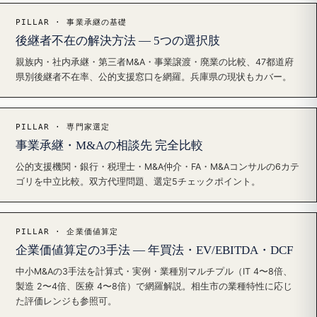
PILLAR · 事業承継の基礎
後継者不在の解決方法 — 5つの選択肢
親族内・社内承継・第三者M&A・事業譲渡・廃業の比較、47都道府
県別後継者不在率、公的支援窓口を網羅。兵庫県の現状もカバー。
PILLAR · 専門家選定
事業承継・M&Aの相談先 完全比較
公的支援機関・銀行・税理士・M&A仲介・FA・M&Aコンサルの6カテ
ゴリを中立比較。双方代理問題、選定5チェックポイント。
PILLAR · 企業価値算定
企業価値算定の3手法 — 年買法・EV/EBITDA・DCF
中小M&Aの3手法を計算式・実例・業種別マルチプル（IT 4〜8倍、
製造 2〜4倍、医療 4〜8倍）で網羅解説。相生市の業種特性に応じ
た評価レンジも参照可。