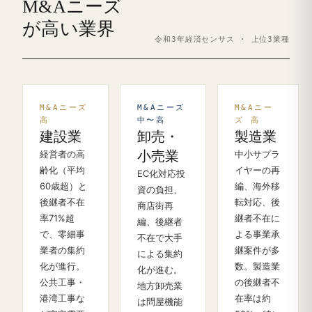
M&Aニーズ
が高い業界
令和3年経済センサス · 上位3業種
M&Aニーズ
M&Aニーズ
M&Aニー
高
中〜高
ズ 高
建設業
卸売・
製造業
経営者の高
小売業
中小サプラ
齢化（平均
イヤーの再
EC化対応投
60歳超）と
編、海外移
資の負担、
後継者不在
転対応、後
商店街再
率71%超
継者不在に
編、後継者
で、零細事
よる事業承
不在で大手
業者の集約
継案件が多
による集約
化が進行。
数。製造業
化が進む。
公共工事・
の後継者不
地方卸売業
港湾工事な
在率は約
は問屋機能