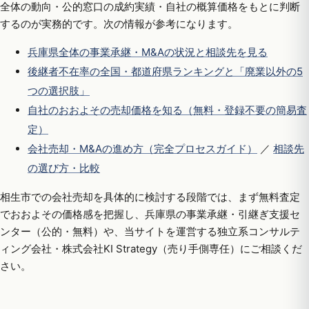
全体の動向・公的窓口の成約実績・自社の概算価格をもとに判断
するのが実務的です。次の情報が参考になります。
兵庫県全体の事業承継・M&Aの状況と相談先を見る
後継者不在率の全国・都道府県ランキングと「廃業以外の5
つの選択肢」
自社のおおよその売却価格を知る（無料・登録不要の簡易査
定）
会社売却・M&Aの進め方（完全プロセスガイド）
／
相談先
の選び方・比較
相生市での会社売却を具体的に検討する段階では、まず無料査定
でおおよその価格感を把握し、兵庫県の事業承継・引継ぎ支援セ
ンター（公的・無料）や、当サイトを運営する独立系コンサルテ
ィング会社・株式会社KI Strategy（売り手側専任）にご相談くだ
さい。