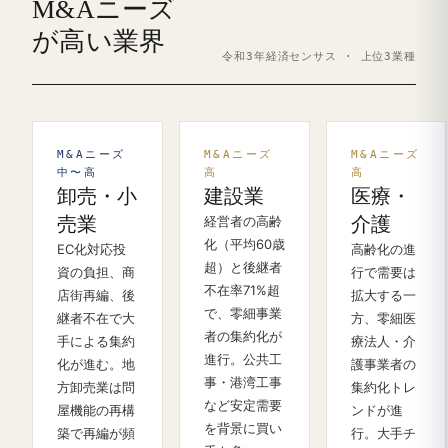
M&Aニーズ
が高い業界
令和3年経済センサス · 上位3業種
M&Aニーズ
M&Aニーズ
M&Aニーズ
中〜高
高
高
卸売・小
建設業
医療・
売業
経営者の高齢
介護
化（平均60歳
EC化対応投
高齢化の進
超）と後継者
資の負担、商
行で需要は
不在率71%超
店街再編、後
拡大する一
で、零細事業
継者不在で大
方、零細医
者の集約化が
手による集約
療法人・介
進行。公共工
化が進む。地
護事業者の
事・港湾工事
方卸売業は問
集約化トレ
など安定需要
屋機能の再構
ンドが進
を背景に買い
築で再編が頻
行。大手チ