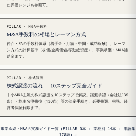
た評価レンジも参照可。
PILLAR · M&A手数料
M&A手数料の相場とレーマン方式
仲介・FAの手数料体系（着手金・月額・中間・成功報酬）、レーマ
ン方式の計算基準（株価/企業価値/移動総資産）、事業承継・M&A補
助金まで。
PILLAR · 株式譲渡
株式譲渡の流れ — 10ステップ完全ガイド
中小M&A主流の株式譲渡を10ステップで解説。譲渡承認（会社法139
条）・株主名簿書換（130条）等の法定手続き、必要書類、税務、経
営者保証解除まで。
事業承継・M&Aの実務ガイド一覧（PILLAR 5本 + 業種別 14本 + 用語集
178語）→