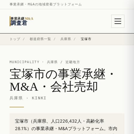
事業承継・M&Aの地域密着プラットフォーム
事業承継
M&A
調査君
トップ
/
都道府県一覧
/
兵庫県
/
宝塚市
MUNICIPALITY ·
兵庫県
/ 近畿地方
宝塚市の事業承継・
M&A・会社売却
兵庫県 · KINKI
宝塚市（兵庫県、人口226,432人・高齢化率
28.1%）の事業承継・M&Aプラットフォーム。市内