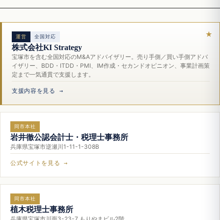
運営
全国対応
株式会社KI Strategy
宝塚市を含む全国対応のM&Aアドバイザリー。売り手側／買い手側アドバ
イザリー、BDD・ITDD・PMI、IM作成・セカンドオピニオン、事業計画策
定まで一気通貫で支援します。
支援内容を見る →
同市本社
岩井徹公認会計士・税理士事務所
兵庫県宝塚市逆瀬川1-11-1-308B
公式サイトを見る →
同市本社
植木税理士事務所
兵庫県宝塚市川面3-23-7 もりやまビル2階