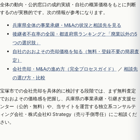
全体の動向・公的窓口の成約実績・自社の概算価格をもとに判断
するのが実務的です。次の情報が参考になります。
兵庫県全体の事業承継・M&Aの状況と相談先を見る
後継者不在率の全国・都道府県ランキングと「廃業以外の5
つの選択肢」
自社のおおよその売却価格を知る（無料・登録不要の簡易査
定）
会社売却・M&Aの進め方（完全プロセスガイド）
／
相談先
の選び方・比較
宝塚市での会社売却を具体的に検討する段階では、まず無料査定
でおおよその価格感を把握し、兵庫県の事業承継・引継ぎ支援セ
ンター（公的・無料）や、当サイトを運営する独立系コンサルテ
ィング会社・株式会社KI Strategy（売り手側専任）にご相談くだ
さい。