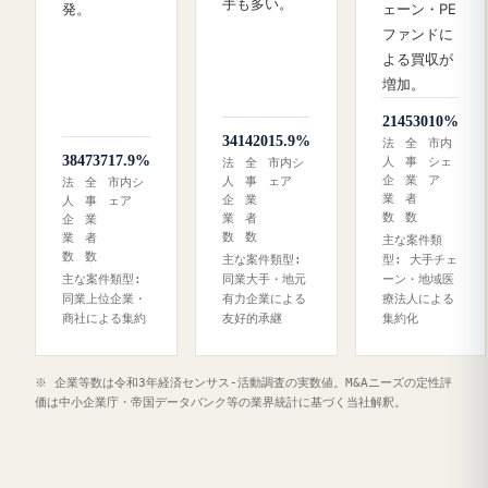
手も多い。
発。
ェーン・PE
ファンドに
よる買収が
増加。
214
530
10%
341
420
15.9%
法
全
市内
384
737
17.9%
人
事
シェ
法
全
市内シ
企
業
ア
人
事
ェア
法
全
市内シ
業
者
企
業
人
事
ェア
数
数
業
者
企
業
数
数
業
者
主な案件類
数
数
主な案件類型:
型: 大手チェ
主な案件類型:
同業大手・地元
ーン・地域医
同業上位企業・
有力企業による
療法人による
商社による集約
友好的承継
集約化
※ 企業等数は令和3年経済センサス‐活動調査の実数値。M&Aニーズの定性評
価は中小企業庁・帝国データバンク等の業界統計に基づく当社解釈。