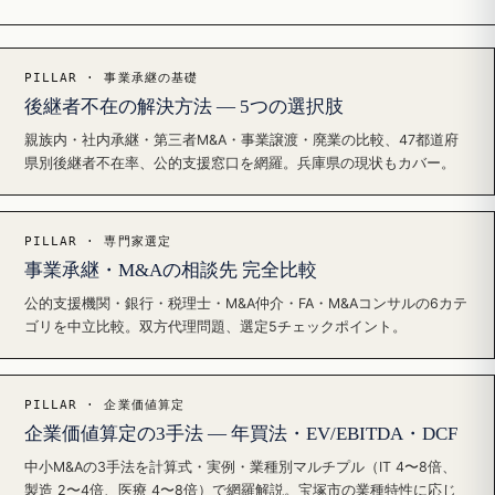
PILLAR · 事業承継の基礎
後継者不在の解決方法 — 5つの選択肢
親族内・社内承継・第三者M&A・事業譲渡・廃業の比較、47都道府
県別後継者不在率、公的支援窓口を網羅。兵庫県の現状もカバー。
PILLAR · 専門家選定
事業承継・M&Aの相談先 完全比較
公的支援機関・銀行・税理士・M&A仲介・FA・M&Aコンサルの6カテ
ゴリを中立比較。双方代理問題、選定5チェックポイント。
PILLAR · 企業価値算定
企業価値算定の3手法 — 年買法・EV/EBITDA・DCF
中小M&Aの3手法を計算式・実例・業種別マルチプル（IT 4〜8倍、
製造 2〜4倍、医療 4〜8倍）で網羅解説。宝塚市の業種特性に応じ