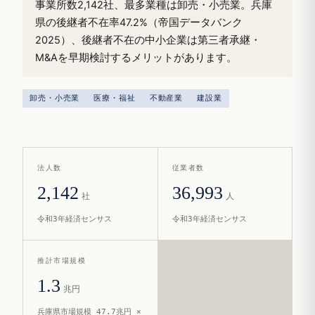
事業所数2,142社、最多業種は卸売・小売業。兵庫
県の後継者不在率47.2%（帝国データバンク
2025）、後継者不在の中小企業は第三者承継・
M&Aを早期検討するメリットがあります。
卸売・小売業
医療・福祉
不動産業
建設業
法人数
従業者数
2,142
36,993
社
人
令和3年経済センサス
令和3年経済センサス
推計市場規模
1.3
兆円
兵庫県市場規模 47.7兆円 ×