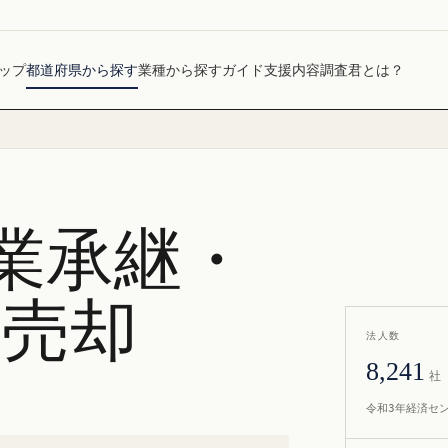
ップ
都道府県から探す
業種から探す
ガイド
支援内容
調査君とは？
業承継・
社売却
法人数
8,241
社
令和3年経済セ