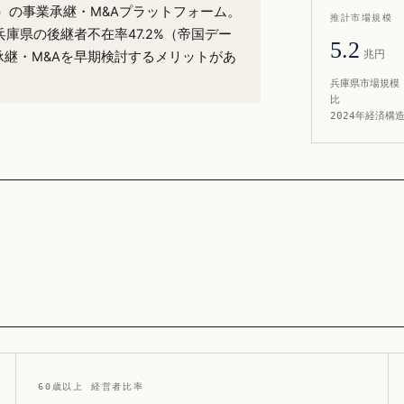
8%）の事業承継・M&Aプラットフォーム。
推計市場規模
兵庫県の後継者不在率47.2%（帝国デー
5.2
兆円
承継・M&Aを早期検討するメリットがあ
兵庫県市場規模 
比
2024年経済構
60歳以上 経営者比率