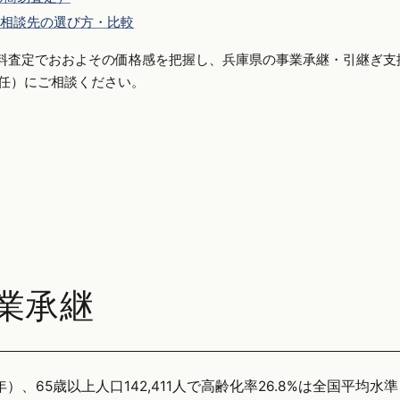
相談先の選び方・比較
料査定でおおよその価格感を把握し、兵庫県の事業承継・引継ぎ支
側専任）にご相談ください。
業承継
）、65歳以上人口142,411人で高齢化率26.8%は全国平均水準（