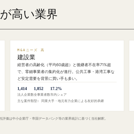
ズが高い業界
M&Aニーズ 高
建設業
経営者の高齢化（平均60歳超）と後継者不在率71%超
で、零細事業者の集約化が進行。公共工事・港湾工事な
ど安定需要を背景に買い手も多い。
1,414
1,852
17.2%
法人企業数
全事業者数
市内シェア
主な案件類型: 同業大手・地元有力企業による友好的承継
定性評価は中小企業庁・帝国データバンク等の業界統計に基づく当社解釈。