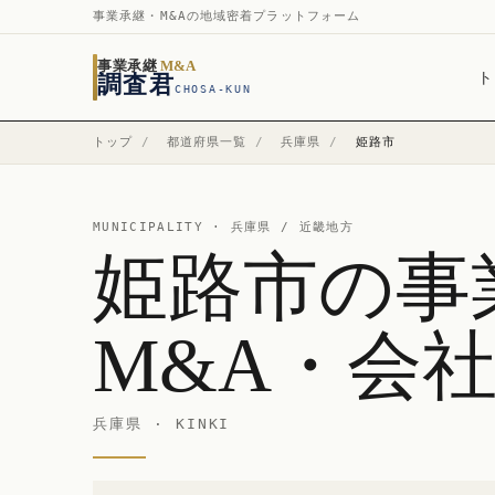
事業承継・M&Aの地域密着プラットフォーム
事業承継
M&A
ト
調査君
CHOSA-KUN
トップ
/
都道府県一覧
/
兵庫県
/
姫路市
MUNICIPALITY ·
兵庫県
/ 近畿地方
姫路市の事
M&A・会
兵庫県 · KINKI