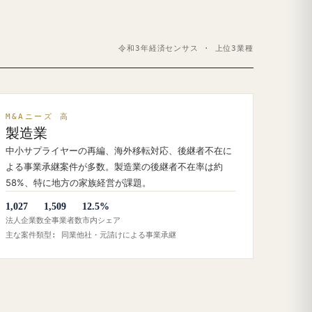
令和3年経済センサス · 上位3業種
M&Aニーズ 高
製造業
中小サプライヤーの再編、海外移転対応、後継者不在に
よる事業承継案件が多数。製造業の後継者不在率は約
58%、特に地方の家族経営が課題。
1,027
1,509
12.5%
法人企業数
全事業者数
市内シェア
主な案件類型: 同業他社・元請けによる事業承継