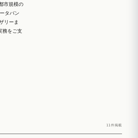
都市規模の
データバン
イザリーま
A実務をご支
11件掲載