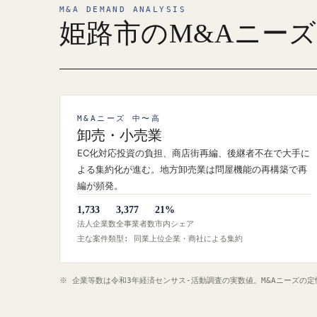
M&A DEMAND ANALYSIS
姫路市のM&Aニー
M&Aニーズ 中〜高
卸売・小売業
EC化対応投資の負担、商店街再編、後継者不在で大手に
よる集約化が進む。地方卸売業は問屋機能の再構築で再
編が頻発。
1,733
3,377
21%
法人企業数
全事業者数
市内シェア
主な案件類型: 同業上位企業・商社による集約
※ 企業等数は令和3年経済センサス‐活動調査の実数値。M&Aニーズの