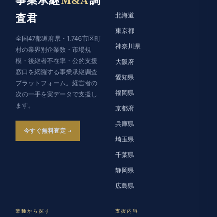
事業承継
M&A
調
北海道
査君
東京都
全国47都道府県・1,746市区町
神奈川県
村の業界別企業数・市場規
模・後継者不在率・公的支援
大阪府
窓口を網羅する事業承継調査
愛知県
プラットフォーム。経営者の
福岡県
次の一手を実データで支援し
ます。
京都府
兵庫県
今すぐ無料査定
埼玉県
千葉県
静岡県
広島県
業種から探す
支援内容