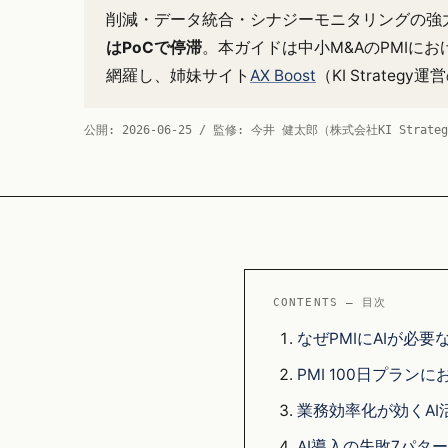
削減・データ統合・シナジーモニタリングの強力
はPoCで停滞
。本ガイドは中小M&AのPMIにおけ
網羅し、姉妹サイト
AX Boost
（KI Strat
公開: 2026-06-25 / 監修: 今井 健太郎（株式会社KI Strat
CONTENTS — 目次
なぜPMIにAIが必要な
PMI 100日プランに
業務効率化が効くAI
AI導入の失敗7パター