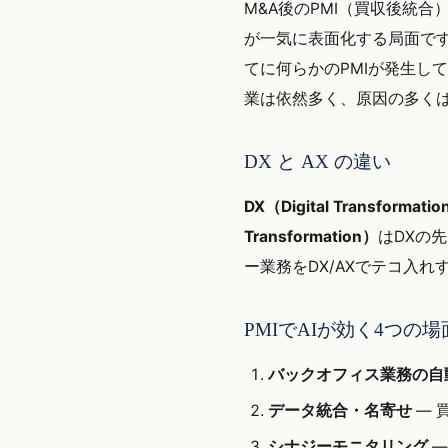
M&A後のPMI（買収後統
が一気に表面化する局面です
てに何らかのPMIが発生し
業は依然多く、原因の多く
DX と AX の違い
DX（Digital Transformati
Transformation）
はDXの
ー業務をDX/AXでテコ入
PMIでAIが効く4つの場
バックオフィス業務の自
データ統合・名寄せ
— 
シナジーモニタリング
—