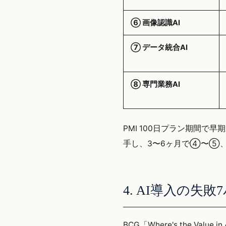
⑥ 画像認識AI
⑦ データ統合AI
⑧ 専門業務AI
PMI 100日プラン期間
手し、3〜6ヶ月で④〜⑤
4. AI導入の失
BCG「Where's the V