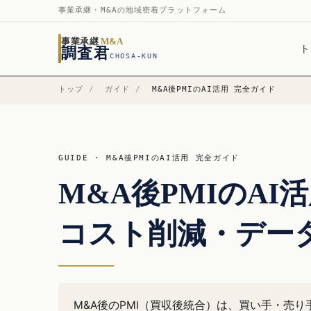
事業承継・M&Aの地域密着プラットフォーム
事業承継
M&A
ト
調査君
CHOSA-KUN
トップ
/
ガイド
/
M&A後PMIのAI活用 完全ガイド
GUIDE · M&A後PMIのAI活用 完全ガイド
M&A後PMIのAI
コスト削減・デー
M&A後のPMI（買収後統合）は、買い手・売