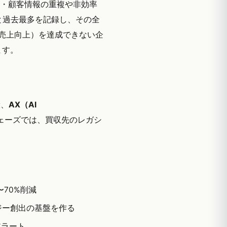
タ・顧客情報の重複や非効率
と過去最多を記録し、その全
・売上向上）を達成できない企
ます。
般、
AX（AI
フェーズでは、買収先のレガシ
70%削減
ジー創出の基盤を作る
アラート