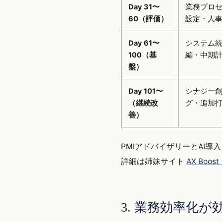
Day 31〜
業務プロセ
60（評価）
設定・人
Day 61〜
システム
100（基
編・中期
盤）
Day 101〜
シナジー
（継続改
グ・追加
善）
PMIアドバイザリーとAI
詳細は姉妹サイト
AX Boo
3. 業務効率化が