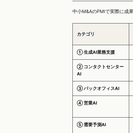
中小M&AのPMIで実際に
カテゴリ
① 生成AI業務支援
② コンタクトセンター
AI
③ バックオフィスAI
④ 営業AI
⑤ 需要予測AI