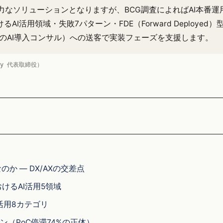
なソリューションとなりますが、BCG調査によればAI本番
るAI活用領域・失敗7パターン・FDE（Forward Deploy
egy運営のAI導入コンサル）への送客で実装フェーズを支援します。
egy 代表取締役）
のか — DX/AXの交差点
おけるAI活用5領域
活用8カテゴリ
ン（PoC停滞74%の正体）