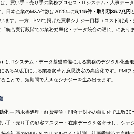
合）は、買い手・売り手の業務プロセス・ITシステム・人事デー
。日本企業のM&A件数は2025年に
5,115件・取引額35.7兆円
ています。一方、PMIで掲げた買収シナジー目標（コスト削減
は「統合実行段階での業務効率化・データ統合の遅れ」にあり
on）
はITシステム・データ基盤整備による業務のデジタル化全
先にあるAI活用による業務変革と意思決定の高度化です。PMI
れすることで、短期間で大きなシナジーを生み出せます。
面
動化
— 請求書処理・経費精算・問合せ対応の自動化で工数30〜
買い手・売り手の顧客マスター・在庫データを名寄せし、シナ
 統合計画のKPIを AI でリアルタイム計測、計画乖離時の自動