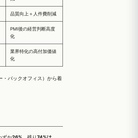
品質向上＋人件費削減
PMI後の経営判断高度
化
業界特化の高付加価値
化
ター・バックオフィス）から着
はわずか
26%
、残り
74%は