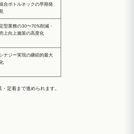
統合ボトルネックの早期発
見
定型業務の30〜70%削減・
売上向上施策の高度化
シナジー実現の継続的最大
化
実装・定着まで進められます。