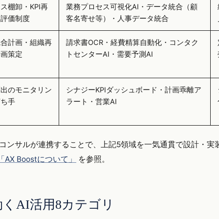
ス棚卸・KPI再
業務プロセス可視化AI・データ統合（顧
事評価制度
客名寄せ等）・人事データ統合
統合計画・組織再
請求書OCR・経費精算自動化・コンタク
計画策定
トセンターAI・需要予測AI
創出のモニタリン
シナジーKPIダッシュボード・計画乖離ア
打ち手
ラート・営業AI
導入コンサルが連携することで、上記5領域を一気通貫で設計・
st「AX Boostについて」
を参照。
効くAI活用8カテゴリ