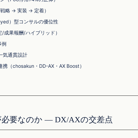
戦略 → 実装 → 定着）
eployed）型コンサルの優位性
定/成果報酬/ハイブリッド）
事例
の一気通貫設計
ト連携（chosakun・DD-AX・AX Boost）
）
Iが必要なのか — DX/AXの交差点