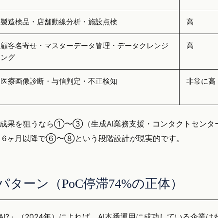
製造検品・店舗動線分析・施設点検
高
顧客名寄せ・マスターデータ管理・データクレンジ
高
ング
医療画像診断・与信判定・不正検知
非常に高
で早期成果を狙うなら①〜③（生成AI業務支援・コンタクトセン
、6ヶ月以降で⑥〜⑧という段階設計が現実的です。
敗7パターン（PoC停滞74%の正体）
alue in AI?」（2024年）によれば、AI本番運用に成功している企業