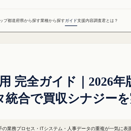
ップ
都道府県から探す
業種から探す
ガイド
支援内容
調査君とは？
活用 完全ガイド｜2026
タ統合で買収シナジーを
り手の業務プロセス・ITシステム・人事データの重複が一気に表