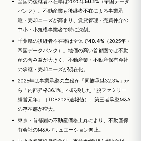
全国の後継者不在率は2025年
50.1%
（帝国データ
バンク）。不動産業も後継者不在による事業承
継・売却ニーズが高まり、賃貸管理・売買仲介の
中小・小規模事業者で特に深刻。
千葉県の後継者不在率は全体で
40.4%
（2025年・
帝国データバンク）。地価の高い首都圏では不動
産の含み益が大きく、不動産業・不動産保有会社
の承継・売却ニーズが顕在化。
2025年は事業承継の主役が「同族承継32.3%」か
ら「内部昇格36.1%」へ転換した「脱ファミリー
経営元年」（TDB2025速報値）。第三者承継M&A
の存在感が増大。
東京・首都圏の不動産価格上昇により、不動産保
有会社のM&Aバリュエーション向上。