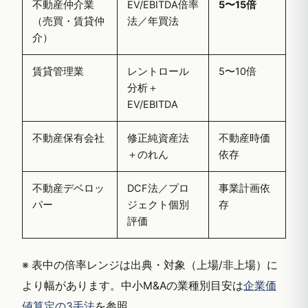
不動産仲介業
EV/EBITDA倍率
5〜15倍
（売買・賃貸仲
法／年買法
介）
賃貸管理業
レントロール
5〜10倍
分析＋
EV/EBITDA
不動産保有会社
修正純資産法
不動産時価
＋のれん
依存
不動産デベロッ
DCF法／プロ
事業計画依
パー
ジェクト個別
存
評価
※ 表中の倍率レンジは出典・対象（上場/非上場）に
より幅があります。中小M&Aの業種別目安は
企業価
値算定の3手法
を参照。