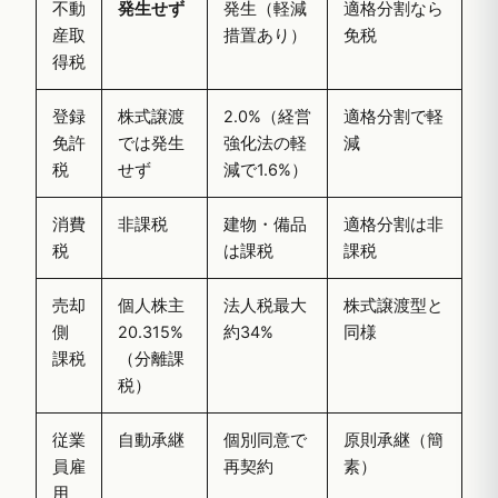
不動
発生せず
発生（軽減
適格分割なら
産取
措置あり）
免税
得税
登録
株式譲渡
2.0%（経営
適格分割で軽
免許
では発生
強化法の軽
減
税
せず
減で1.6%）
消費
非課税
建物・備品
適格分割は非
税
は課税
課税
売却
個人株主
法人税最大
株式譲渡型と
側
20.315%
約34%
同様
課税
（分離課
税）
従業
自動承継
個別同意で
原則承継（簡
員雇
再契約
素）
用