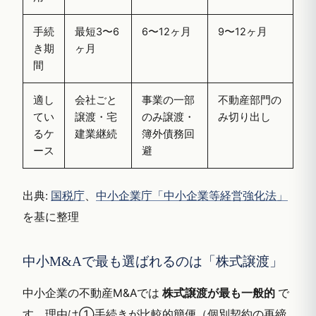
手続
最短3〜6
6〜12ヶ月
9〜12ヶ月
き期
ヶ月
間
適し
会社ごと
事業の一部
不動産部門の
てい
譲渡・宅
のみ譲渡・
み切り出し
るケ
建業継続
簿外債務回
ース
避
出典:
国税庁
、
中小企業庁「中小企業等経営強化法」
を基に整理
中小M&Aで最も選ばれるのは「株式譲渡」
中小企業の不動産M&Aでは
株式譲渡が最も一般的
で
す。理由は①手続きが比較的簡便（個別契約の再締