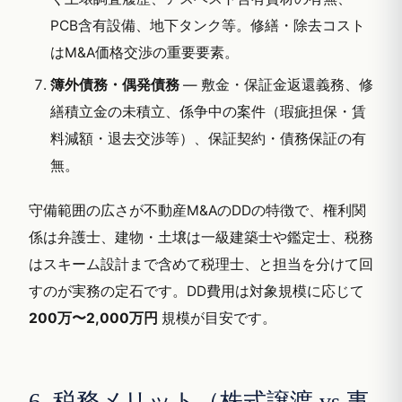
PCB含有設備、地下タンク等。修繕・除去コスト
はM&A価格交渉の重要要素。
簿外債務・偶発債務
— 敷金・保証金返還義務、修
繕積立金の未積立、係争中の案件（瑕疵担保・賃
料減額・退去交渉等）、保証契約・債務保証の有
無。
守備範囲の広さが不動産M&AのDDの特徴で、権利関
係は弁護士、建物・土壌は一級建築士や鑑定士、税務
はスキーム設計まで含めて税理士、と担当を分けて回
すのが実務の定石です。DD費用は対象規模に応じて
200万〜2,000万円
規模が目安です。
6. 税務メリット（株式譲渡 vs 事