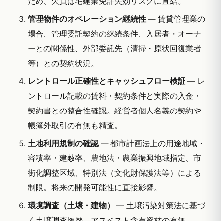
ため、欠員は宅建業免許失効リスクに直結。
管理物件のオペレーション継続性
— 賃貸管理業の
場合、管理委託契約の継続条件、入居者・オーナ
ーとの関係性、外部委託先（清掃・原状回復業者
等）との契約状況。
レントロール正確性とキャッシュフロー検証
— レ
ントロール記載の賃料・契約条件と実際の入金・
契約書との整合性確認。経営者個人名義の契約や
帳簿外取引の有無も精査。
土地利用規制の確認
— 都市計画法上の用途地域・
容積率・建蔽率、農地法・農業振興地域指定、市
街化調整区域、特別法（文化財保護法等）による
制限。将来の開発可能性に直接影響。
環境調査（土壌・建物）
— 土壌汚染対策法に基づ
く土壌調査履歴、アスベスト含有資材の有無、