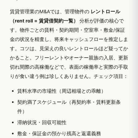
賃貸管理業のM&Aでは、管理物件の
レントロール
（rent roll = 賃貸借契約一覧）
分析が評価の核心で
す。物件ごとの賃料・契約期間・空室率・敷金/保証
金の状況を精査し、将来キャッシュフローを推定しま
す。コツは、見栄えの良いレントロールほど疑ってか
かること。フリーレントやオーナー親族の入居、更新
切れ間際の高稼働などで、表面の稼働率と実際の手取
りが食い違う例は珍しくありません。チェック項目：
賃料水準の市場性（周辺相場との乖離）
契約満了スケジュール（再契約率・賃料更新条
件）
滞納状況・回収可能性
敷金・保証金の預かり残高と返還義務