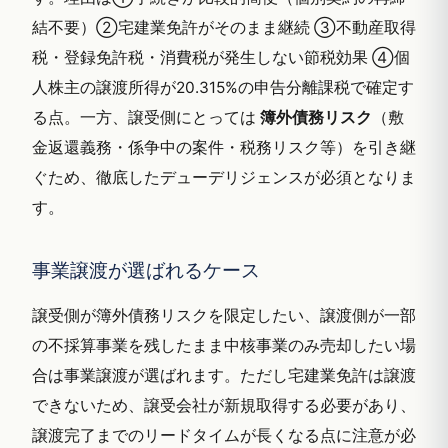
結不要）②宅建業免許がそのまま継続 ③不動産取得
税・登録免許税・消費税が発生しない節税効果 ④個
人株主の譲渡所得が20.315%の申告分離課税で確定す
る点。一方、譲受側にとっては
簿外債務リスク
（敷
金返還義務・係争中の案件・税務リスク等）を引き継
ぐため、徹底したデューデリジェンスが必須となりま
す。
事業譲渡が選ばれるケース
譲受側が簿外債務リスクを限定したい、譲渡側が一部
の不採算事業を残したまま中核事業のみ売却したい場
合は事業譲渡が選ばれます。ただし宅建業免許は譲渡
できないため、譲受会社が新規取得する必要があり、
譲渡完了までのリードタイムが長くなる点に注意が必