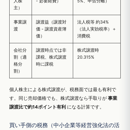
人株
- 必要経費）
5%、申告分離）
主）
事業譲
譲渡益（譲渡対
法人税等 約34%
渡
価 - 譲渡資産簿
（法人実効税率）＋
価）
消費税
会社分
譲渡時点では非
株式譲渡時
割（適
課税、株式譲渡
20.315%
格分
時に課税
割）
個人株主による株式譲渡が、税務面では最も有利で
す。同じ売却価格でも、株式譲渡なら手取りが
事業
譲渡比で約14ポイント有利
になる計算です。
買い手側の税務（中小企業等経営強化法の活