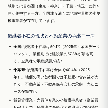
域別では首都圏（東京・神奈川・千葉・埼玉）に約4
割が集中する一方、全国津々浦々に地域密着型の小規
模事業者が存在しています。
後継者不在の現状と不動産業の承継ニーズ
全国
: 後継者不在率は50.1%（2025年・帝国データ
バンク）。業種別では建設業の57.3%が最も高
く、全業種で承継課題が続く
千葉県
: 後継者不在率は全体で40.4%（2025
年）。地価の高い首都圏では不動産の含み益が大
きく、不動産業・不動産保有会社の承継・売却ニ
ーズが顕在化
賃貸管理業・売買仲介業の小規模事業者（従業員
1〜4人）で、経営者の高齢化と後継者不在が特に