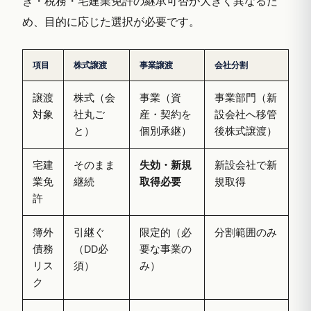
き・税務・宅建業免許の継承可否が大きく異なるた
め、目的に応じた選択が必要です。
項目
株式譲渡
事業譲渡
会社分割
譲渡
株式（会
事業（資
事業部門（新
対象
社丸ご
産・契約を
設会社へ移管
と）
個別承継）
後株式譲渡）
宅建
そのまま
失効・新規
新設会社で新
業免
継続
取得必要
規取得
許
簿外
引継ぐ
限定的（必
分割範囲のみ
債務
（DD必
要な事業の
リス
須）
み）
ク