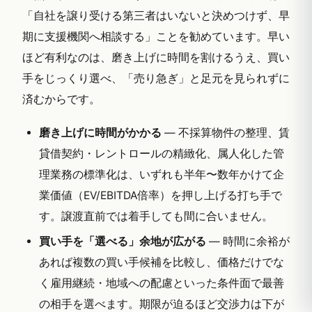
「自社を譲り受ける第三者はいないと決めつけず、早
期に支援機関へ相談する」ことを勧めています。早い
ほど有利なのは、磨き上げに時間を割けるうえ、買い
手をじっくり選べ、「売り急ぎ」と足元を見られずに
済むからです。
磨き上げに時間がかかる
— 不採算物件の整理、賃
貸借契約・レントロールの精緻化、属人化した管
理業務の標準化は、いずれも半年〜数年かけて企
業価値（EV/EBITDA倍率）を押し上げる打ち手で
す。譲渡直前では着手しても間に合いません。
買い手を「選べる」余地が広がる
— 時間に余裕が
あれば複数の買い手候補を比較し、価格だけでな
く雇用継続・地域への配慮といった条件面で最善
の相手を選べます。期限が迫るほど交渉力は下が