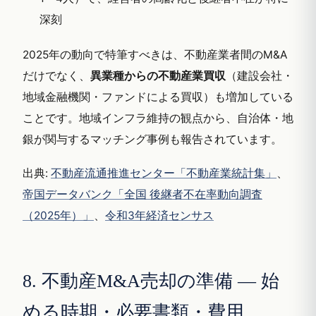
深刻
2025年の動向で特筆すべきは、不動産業者間のM&A
だけでなく、
異業種からの不動産業買収
（建設会社・
地域金融機関・ファンドによる買収）も増加している
ことです。地域インフラ維持の観点から、自治体・地
銀が関与するマッチング事例も報告されています。
出典:
不動産流通推進センター「不動産業統計集」
、
帝国データバンク「全国 後継者不在率動向調査
（2025年）」
、
令和3年経済センサス
8. 不動産M&A売却の準備 — 始
める時期・必要書類・費用