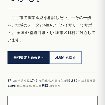
「〇〇市で事業承継を相談したい」—その一歩
を、地域のデータとM&Aアドバイザリーでサポー
ト。 全国47都道府県・1,746市区町村に対応して
います。
無料査定を始める
地域から探す
47
1,746
14
6,836
都道府県対応
市区町村
業種別相場
M&A支援機関
1,598
初回
商工会議所/商工会
相談無料