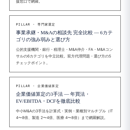
援窓口で網羅。
PILLAR · 専門家選定
事業承継・M&Aの相談先 完全比較 — 6カテ
ゴリの強み弱みと選び方
公的支援機関・銀行・税理士・M&A仲介・FA・M&Aコン
サルの6カテゴリを中立比較。双方代理問題・選び方の5
チェックポイント。
PILLAR · 企業価値算定
企業価値算定の3手法 — 年買法・
EV/EBITDA・DCFを徹底比較
中小M&Aの3手法を計算式・実例・業種別マルチプル（IT
4〜8倍、製造 2〜4倍、医療 4〜8倍）まで網羅解説。