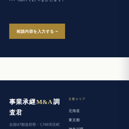
相談内容を入力する
主要エリア
事業承継
M&A
調
北海道
査君
東京都
全国47都道府県・1,746市区町