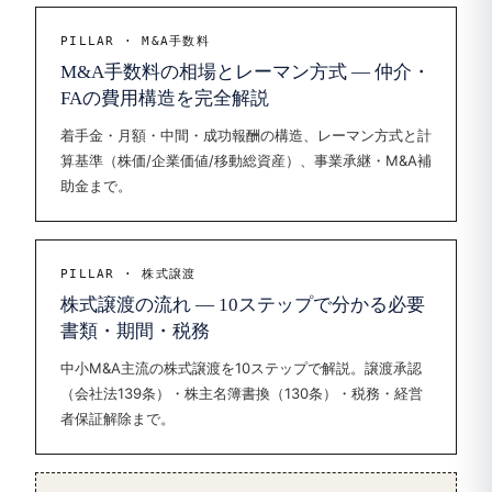
PILLAR · M&A手数料
M&A手数料の相場とレーマン方式 — 仲介・
FAの費用構造を完全解説
着手金・月額・中間・成功報酬の構造、レーマン方式と計
算基準（株価/企業価値/移動総資産）、事業承継・M&A補
助金まで。
PILLAR · 株式譲渡
株式譲渡の流れ — 10ステップで分かる必要
書類・期間・税務
中小M&A主流の株式譲渡を10ステップで解説。譲渡承認
（会社法139条）・株主名簿書換（130条）・税務・経営
者保証解除まで。