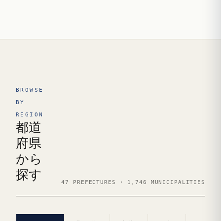
BROWSE
BY
REGION
都道
府県
から
探す
47 PREFECTURES · 1,746 MUNICIPALITIES