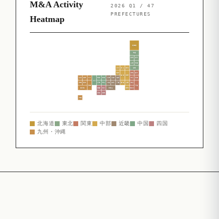
M&A Activity
2026 Q1 / 47
PREFECTURES
Heatmap
北海道
青森
秋田
岩手
山形
宮城
石川
富山
新潟
福島
福井
群馬
栃木
岐阜
長野
佐賀
福岡
大分
島根
鳥取
兵庫
京都
滋賀
埼玉
茨城
山口
長崎
熊本
広島
岡山
大阪
奈良
三重
愛知
山梨
東京
宮崎
千葉
鹿児島
愛媛
香川
和歌山
静岡
神奈川
高知
徳島
沖縄
北海道
東北
関東
中部
近畿
中国
四国
九州・沖縄