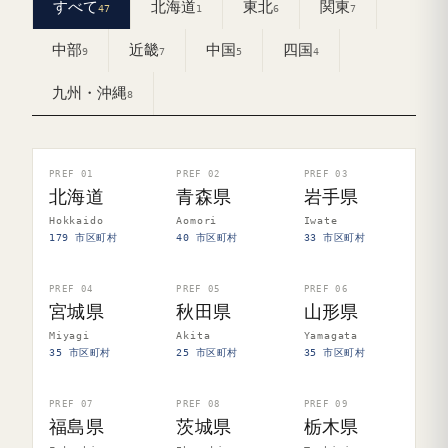
すべて
北海道
東北
関東
47
1
6
7
中部
近畿
中国
四国
9
7
5
4
九州・沖縄
8
PREF 01
PREF 02
PREF 03
北海道
青森県
岩手県
Hokkaido
Aomori
Iwate
179 市区町村
40 市区町村
33 市区町村
PREF 04
PREF 05
PREF 06
宮城県
秋田県
山形県
Miyagi
Akita
Yamagata
35 市区町村
25 市区町村
35 市区町村
PREF 07
PREF 08
PREF 09
福島県
茨城県
栃木県