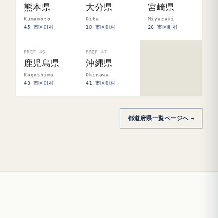
熊本県
大分県
宮崎県
Kumamoto
Oita
Miyazaki
45 市区町村
18 市区町村
26 市区町村
PREF 46
PREF 47
鹿児島県
沖縄県
Kagoshima
Okinawa
43 市区町村
41 市区町村
都道府県一覧ページへ