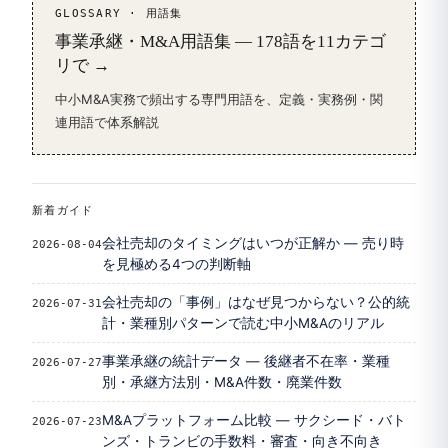
GLOSSARY · 用語集
事業承継・M&A用語集 — 178語を11カテゴ
リで →
中小M&A実務で頻出する専門用語を、定義・実務例・関
連用語で体系解説
新着ガイド
会社売却のタイミングはいつが正解か — 売り時
2026-08-04
を見極める4つの判断軸
会社売却の「事例」はなぜ見つからない？公的統
2026-07-31
計・業種別パターンで読む中小M&Aのリアル
事業承継の統計データ — 後継者不在率・業種
2026-07-27
別・承継方法別・M&A件数・廃業件数
M&Aプラットフォーム比較 — サクシード・バト
2026-07-23
ンズ・トランビの手数料・審査・向き不向き